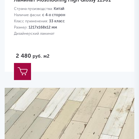
Страна производства:
Китай
Наличие фаски:
с 4-х сторон
Класс применения:
33 класс
Размер:
1217х168х12 мм
Дизайнерский ламинат
2 480
руб.
м2