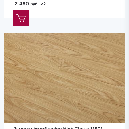
2 480
руб.
м2
Ламинат Mostflooring High Glossy 11901