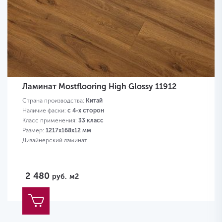
Ламинат Mostflooring High Glossy 11912
Страна производства:
Китай
Наличие фаски:
с 4-х сторон
Класс применения:
33 класс
Размер:
1217х168х12 мм
Дизайнерский ламинат
2 480
руб.
м2