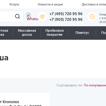
Услуги
Новости и акции
Доставка и опла
+7 (495) 720 95 96
Ежед
c 9:0
+7 (903) 720 95 96
20:0
етная
Массивная
Пробковое
Плинтус
По
ска
доска
покрытие
ша
Сортировать по:
По популярно
т Kronotex