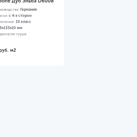
bone Дуб Эльба D6008
оизводства:
Германия
аски:
с 4-х сторон
менения:
33 класс
5х133х10 мм
 декором груша
руб.
м2