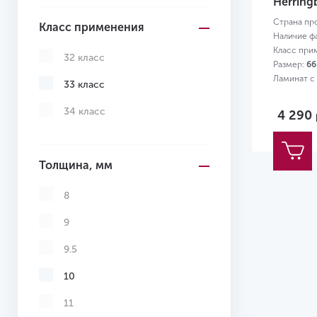
Herring
Страна пр
Класс применения
Наличие ф
Класс при
32 класс
Размер:
66
Ламинат с
33 класс
34 класс
4 290
Толщина, мм
8
9
9.5
10
11