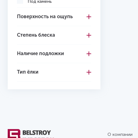
Под камень
Пихта
Поверхность на ощупь
Пиния
Степень блеска
Олива
Венге
Наличие подложки
Клен
Тип ёлки
Каштан
Ироко
Ель
Дуссия
Дуб
Груша
О компании