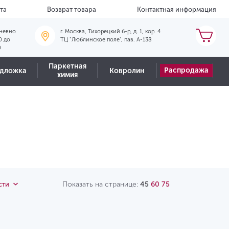
та
Возврат товара
Контактная информация
невно
г. Москва, Тихорецкий б-р, д. 1, кор. 4
0 до
ТЦ "Люблинское поле", пав. А-138
0
Паркетная
Распродажа
дложка
Ковролин
химия
Показать на странице:
45
60
75
сти