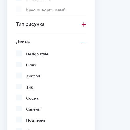
Красно-коричневый
Кремовый
Тип рисунка
Многоцветный
Декор
Светло-коричневый
Светло-серый
Design style
Серо-коричневый
Орех
Серый
Хикори
Темно-коричневый
Тик
Темно-серый
Сосна
Черный
Сапели
Желтый
Под ткань