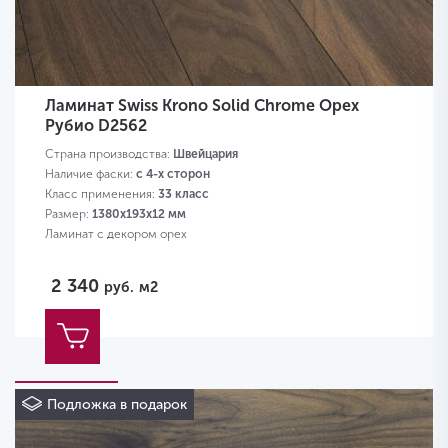
Ламинат Swiss Krono Solid Chrome Орех
Рубио D2562
Страна производства:
Швейцария
Наличие фаски:
с 4-х сторон
Класс применения:
33 класс
Размер:
1380х193х12 мм
Ламинат с декором орех
2 340
руб.
м2
Подложка в подарок