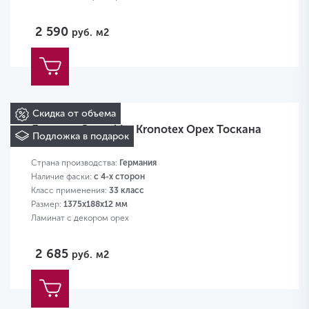
2 590
руб.
м2
Скидка от объема
Ламинат Jangal by Kronotex Орех Тоскана
Подложка в подарок
3070
Страна производства:
Германия
Наличие фаски:
с 4-х сторон
Класс применения:
33 класс
Размер:
1375х188х12 мм
Ламинат с декором орех
2 685
руб.
м2