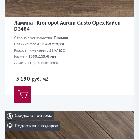
Ламинат Kronopol Aurum Gusto Орех Кайен
D3484
Страна производства:
Польша
Наличие фаски:
с 4-х сторон
Класс применения:
33 класс
Размер:
1380х159х8 мм
Ламинат с декором орех
3 190
руб.
м2
Скидка от объема
Подложка в подарок