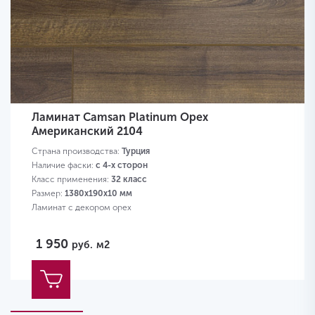
Ламинат Camsan Platinum Орех
Американский 2104
Страна производства:
Турция
Наличие фаски:
с 4-х сторон
Класс применения:
32 класс
Размер:
1380х190х10 мм
Ламинат с декором орех
1 950
руб.
м2