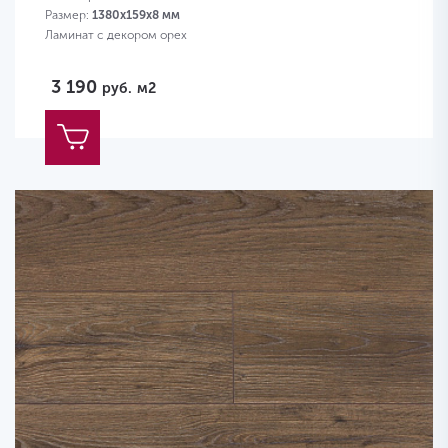
Размер:
1380х159х8 мм
Ламинат с декором орех
3 190
руб.
м2