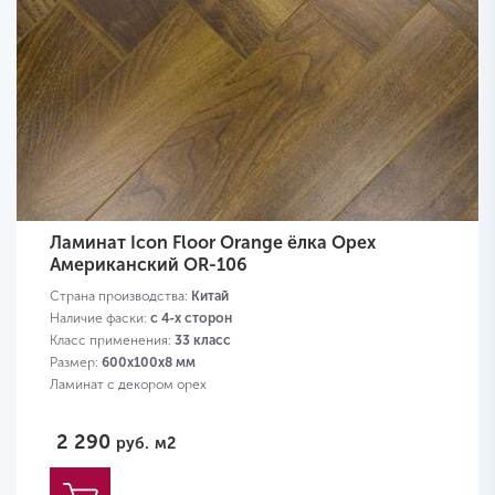
Ламинат Icon Floor Orange ёлка Орех
Американский OR-106
Страна производства:
Китай
Наличие фаски:
с 4-х сторон
Класс применения:
33 класс
Размер:
600х100х8 мм
Ламинат с декором орех
2 290
руб.
м2