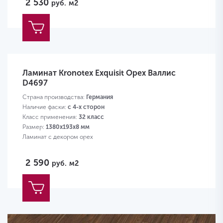
2 530
руб.
м2
Ламинат Kronotex Exquisit Орех Валлис
D4697
Страна производства:
Германия
Наличие фаски:
с 4-х сторон
Класс применения:
32 класс
Размер:
1380х193х8 мм
Ламинат с декором орех
2 590
руб.
м2