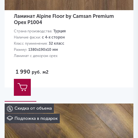
Ламинат Alpine Floor by Camsan Premium
Орех P1004
Страна производства:
Турция
Наличие фаски:
с 4-х сторон
Класс применения:
32 класс
Размер:
1380х190х10 мм
Ламинат с декором орех
1 990
руб.
м2
Скидка от объема
Подложка в подарок