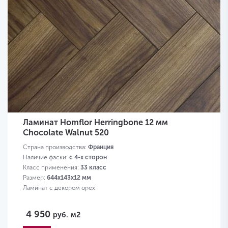
Ламинат Homflor Herringbone 12 мм
Chocolate Walnut 520
Страна производства:
Франция
Наличие фаски:
с 4-х сторон
Класс применения:
33 класс
Размер:
644х143х12 мм
Ламинат с декором орех
4 950
руб.
м2