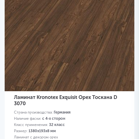
Ламинат Kronotex Exquisit Орех Тоскана D
3070
Страна производства:
Германия
Наличие фаски:
с 4-х сторон
Класс применения:
32 класс
Размер:
1380х193х8 мм
Ламинат с декором орех