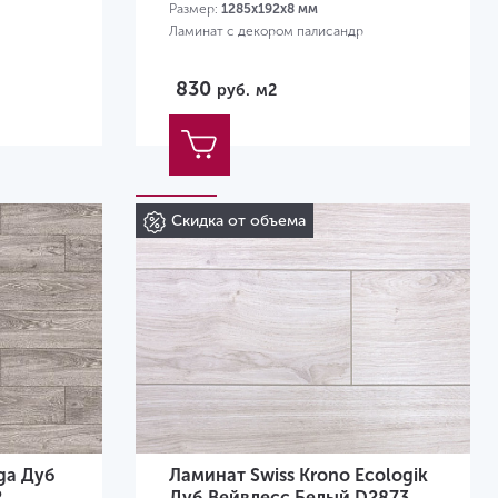
Размер:
1285х192х8 мм
Ламинат с декором палисандр
830
руб.
м2
Скидка от объема
ga Дуб
Ламинат Swiss Krono Ecologik
2
Дуб Вейвлесс Белый D2873