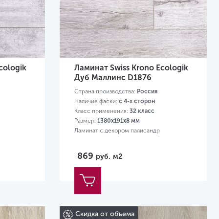
cologik
Ламинат Swiss Krono Ecologik
Дуб Маллинс D1876
Страна производства:
Россия
Наличие фаски:
с 4-х сторон
Класс применения:
32 класс
Размер:
1380х191х8 мм
Ламинат с декором палисандр
869
руб.
м2
Скидка от объема