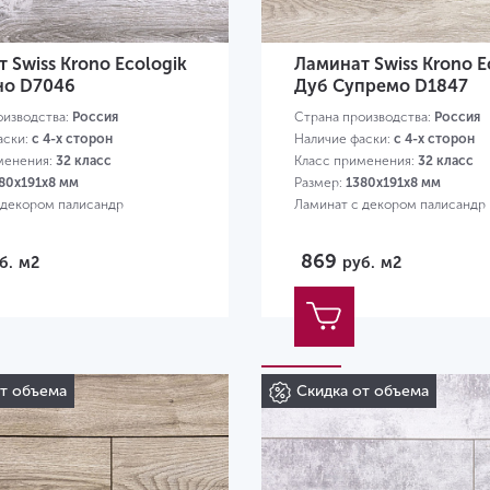
 Swiss Krono Ecologik
Ламинат Swiss Krono E
но D7046
Дуб Супремо D1847
оизводства:
Россия
Страна производства:
Россия
аски:
с 4-х сторон
Наличие фаски:
с 4-х сторон
менения:
32 класс
Класс применения:
32 класс
80х191х8 мм
Размер:
1380х191х8 мм
 декором палисандр
Ламинат с декором палисандр
869
б.
м2
руб.
м2
от объема
Скидка от объема