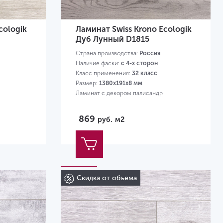
cologik
Ламинат Swiss Krono Ecologik
Дуб Лунный D1815
Страна производства:
Россия
Наличие фаски:
с 4-х сторон
Класс применения:
32 класс
Размер:
1380х191х8 мм
Ламинат с декором палисандр
869
руб.
м2
Скидка от объема