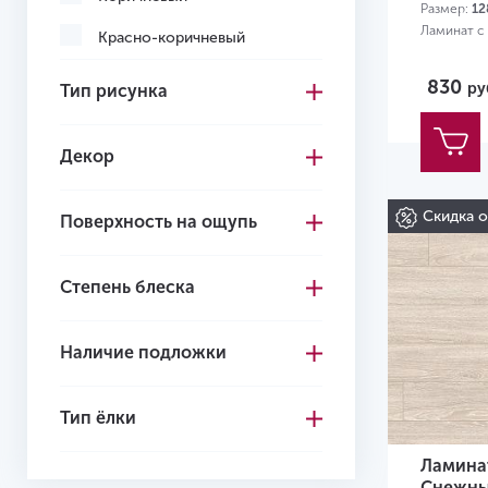
Размер:
12
Ламинат с
Красно-коричневый
Кремовый
830
ру
Тип рисунка
Многоцветный
Декор
Светло-коричневый
Светло-серый
Скидка 
Поверхность на ощупь
Серо-коричневый
Степень блеска
Серый
Темно-коричневый
Наличие подложки
Темно-серый
Черный
Тип ёлки
Желтый
Ламинат
Снежны