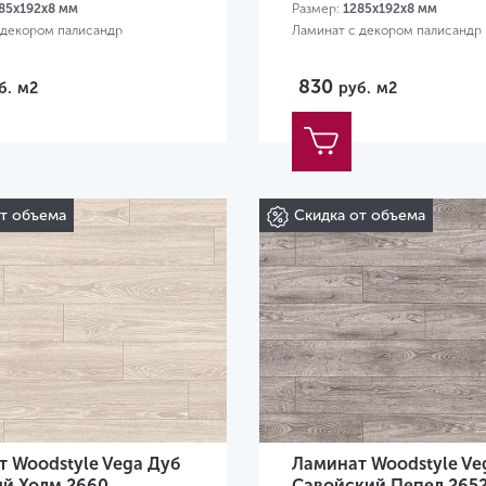
85х192х8 мм
Размер:
1285х192х8 мм
 декором палисандр
Ламинат с декором палисандр
830
б.
м2
руб.
м2
от объема
Скидка от объема
 Woodstyle Vega Дуб
Ламинат Woodstyle Ve
й Холм 2660
Савойский Пепел 265