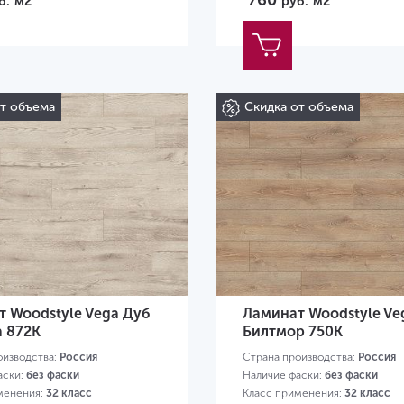
760
б.
м2
руб.
м2
от объема
Скидка от объема
 Woodstyle Vega Дуб
Ламинат Woodstyle Ve
а 872K
Билтмор 750K
оизводства:
Россия
Страна производства:
Россия
аски:
без фаски
Наличие фаски:
без фаски
менения:
32 класс
Класс применения:
32 класс