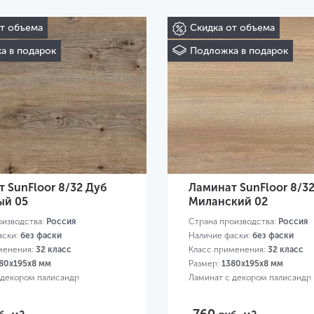
от объема
Скидка от объема
а в подарок
Подложка в подарок
 SunFloor 8/32 Дуб
Ламинат SunFloor 8/3
ый 05
Миланский 02
оизводства:
Россия
Страна производства:
Россия
аски:
без фаски
Наличие фаски:
без фаски
менения:
32 класс
Класс применения:
32 класс
80х195х8 мм
Размер:
1380х195х8 мм
 декором палисандр
Ламинат с декором палисандр