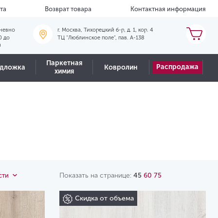
та
Возврат товара
Контактная информация
невно
г. Москва, Тихорецкий б-р, д. 1, кор. 4
0 до
ТЦ "Люблинское поле", пав. А-138
0
Паркетная
Распродажа
дложка
Ковролин
химия
Показать на странице:
45
60
75
сти
Скидка от объема