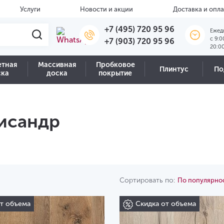
Услуги
Новости и акции
Доставка и опла
+7 (495) 720 95 96
Ежед
c 9:0
+7 (903) 720 95 96
20:0
етная
Массивная
Пробковое
Плинтус
По
ска
доска
покрытие
исандр
Сортировать по:
По популярно
от объема
Скидка от объема