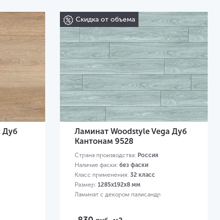
Скидка от объема
2 Дуб
Ламинат Woodstyle Vega Дуб
Кантонам 9528
Страна производства:
Россия
Наличие фаски:
без фаски
Класс применения:
32 класс
Размер:
1285х192х8 мм
Ламинат с декором палисандр