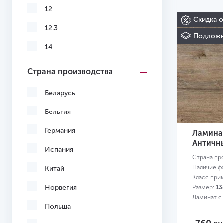
12
Скидка 
12.3
Подложк
14
Страна производства
Беларусь
Бельгия
Германия
Ламинат
Античн
Испания
Страна пр
Наличие ф
Китай
Класс при
Норвегия
Размер:
13
Ламинат с
Польша