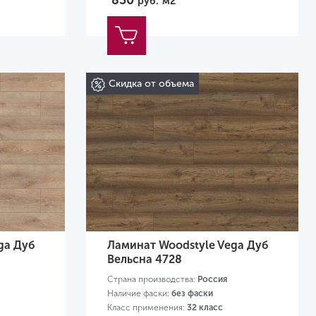
830
руб.
м2
Скидка от объема
ga Дуб
Ламинат Woodstyle Vega Дуб
Вельсна 4728
Страна производства:
Россия
Наличие фаски:
без фаски
Класс применения:
32 класс