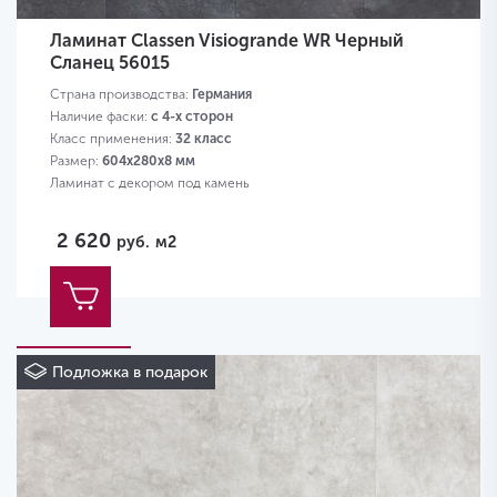
Ламинат Classen Visiogrande WR Черный
Сланец 56015
Страна производства:
Германия
Наличие фаски:
с 4-х сторон
Класс применения:
32 класс
Размер:
604х280х8 мм
Ламинат с декором под камень
2 620
руб.
м2
Подложка в подарок