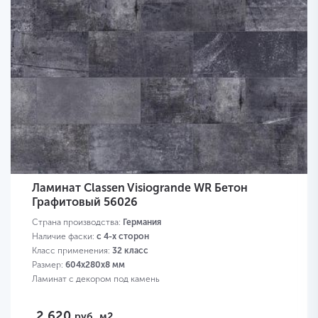
Ламинат Classen Visiogrande WR Бетон
Графитовый 56026
Страна производства:
Германия
Наличие фаски:
с 4-х сторон
Класс применения:
32 класс
Размер:
604х280х8 мм
Ламинат с декором под камень
2 620
руб.
м2