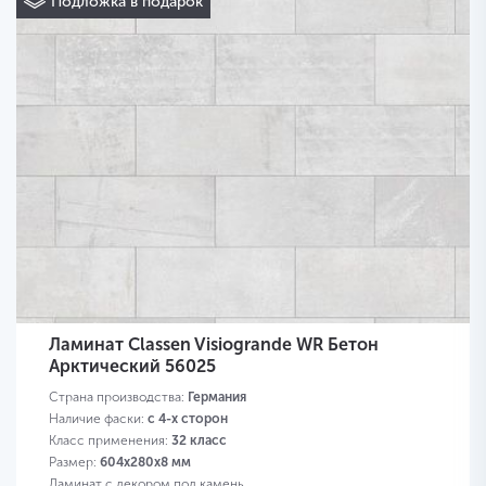
Подложка в подарок
Ламинат Classen Visiogrande WR Бетон
Арктический 56025
Страна производства:
Германия
Наличие фаски:
с 4-х сторон
Класс применения:
32 класс
Размер:
604х280х8 мм
Ламинат с декором под камень