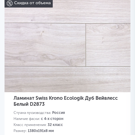
Скидка от объема
Ламинат Swiss Krono Ecologik Дуб Вейвлесс
Белый D2873
Страна производства:
Россия
Наличие фаски:
с 4-х сторон
Класс применения:
32 класс
Размер:
1380х191х8 мм