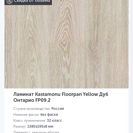
Скидка от объема
Ламинат Kastamonu Floorpan Yellow Дуб
Онтарио FP09.2
Страна производства:
Россия
Наличие фаски:
без фаски
Класс применения:
32 класс
Размер:
1380х195х8 мм
Ламинат с декором яблоня