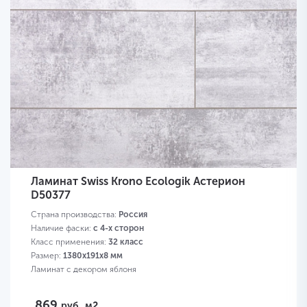
Ламинат Swiss Krono Ecologik Астерион
D50377
Страна производства:
Россия
Наличие фаски:
с 4-х сторон
Класс применения:
32 класс
Размер:
1380х191х8 мм
Ламинат с декором яблоня
869
руб.
м2