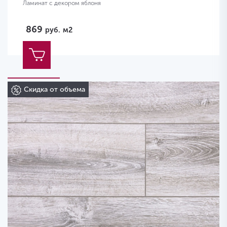
Ламинат с декором яблоня
869
руб.
м2
Скидка от объема