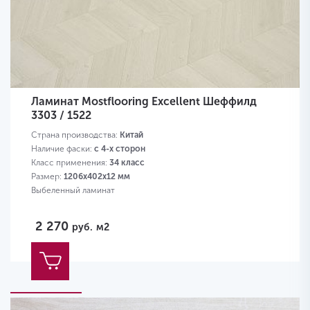
Ламинат Mostflooring Excellent Шеффилд
3303 / 1522
Страна производства:
Китай
Наличие фаски:
с 4-х сторон
Класс применения:
34 класс
Размер:
1206х402х12 мм
Выбеленный ламинат
2 270
руб.
м2