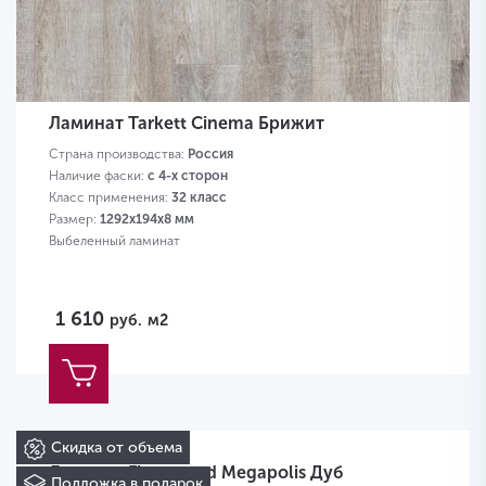
Ламинат Tarkett Cinema Брижит
Страна производства:
Россия
Наличие фаски:
с 4-х сторон
Класс применения:
32 класс
Размер:
1292х194х8 мм
Выбеленный ламинат
1 610
руб.
м2
Скидка от объема
Ламинат Floorwood Megapolis Дуб
Подложка в подарок