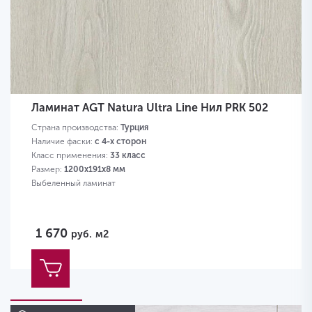
Ламинат AGT Natura Ultra Line Нил PRK 502
Страна производства:
Турция
Наличие фаски:
с 4-х сторон
Класс применения:
33 класс
Размер:
1200х191х8 мм
Выбеленный ламинат
1 670
руб.
м2