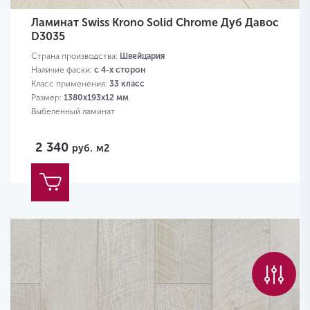
Ламинат Swiss Krono Solid Chrome Дуб Давос
D3035
Страна производства:
Швейцария
Наличие фаски:
с 4-х сторон
Класс применения:
33 класс
Размер:
1380х193х12 мм
Выбеленный ламинат
2 340
руб.
м2