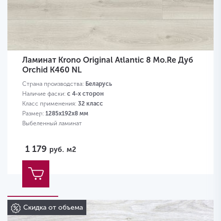
Ламинат Krono Original Atlantic 8 Mo.Re Дуб
Orchid K460 NL
Страна производства:
Беларусь
Наличие фаски:
с 4-х сторон
Класс применения:
32 класс
Размер:
1285х192х8 мм
Выбеленный ламинат
1 179
руб.
м2
Скидка от объема