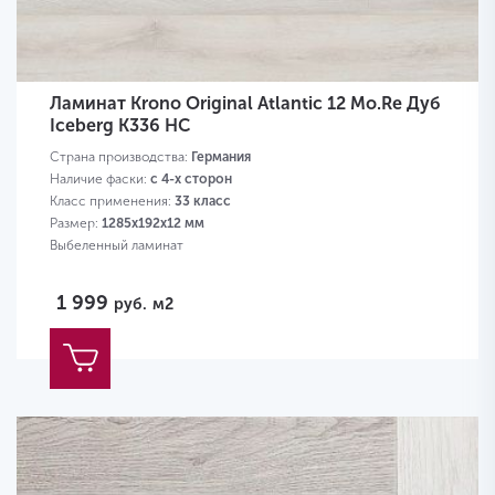
Ламинат Krono Original Atlantic 12 Mo.Re Дуб
Iceberg К336 HC
Страна производства:
Германия
Наличие фаски:
с 4-х сторон
Класс применения:
33 класс
Размер:
1285х192х12 мм
Выбеленный ламинат
1 999
руб.
м2