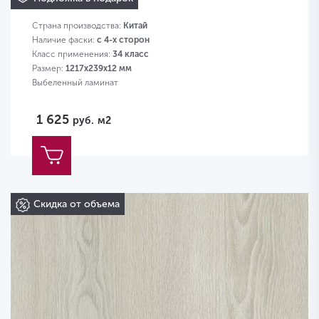
Касабланка 813
Страна производства:
Китай
Наличие фаски:
с 4-х сторон
Класс применения:
34 класс
Размер:
1217х239х12 мм
Выбеленный ламинат
1 625
руб.
м2
Скидка от объема