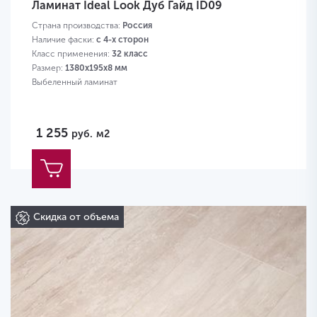
Ламинат Ideal Look Дуб Гайд ID09
Страна производства:
Россия
Наличие фаски:
с 4-х сторон
Класс применения:
32 класс
Размер:
1380х195х8 мм
Выбеленный ламинат
1 255
руб.
м2
Скидка от объема