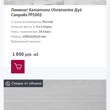
Ламинат Kastamonu Ultramarine Дуб
Санрайз FP1002
Страна производства:
Россия
Наличие фаски:
с 4-х сторон
Класс применения:
34 класс
Размер:
1380х193х10 мм
Выбеленный ламинат
1 850
руб.
м2
Скидка от объема