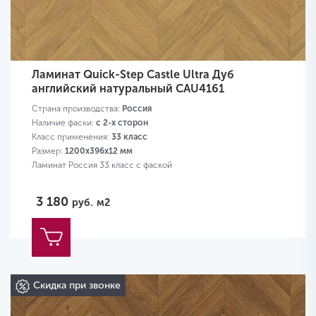
Ламинат Quick-Step Castle Ultra Дуб
английский натуральный CAU4161
Страна производства:
Россия
Наличие фаски:
с 2-х сторон
Класс применения:
33 класс
Размер:
1200х396х12 мм
Ламинат Россия 33 класс с фаской
3 180
руб.
м2
Скидка при звонке