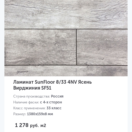
Ламинат SunFloor 8/33 4NV Ясень
Вирджиния SF51
Страна производства:
Россия
Наличие фаски:
с 4-х сторон
Класс применения:
33 класс
Размер:
1380х159х8 мм
1 278
руб.
м2