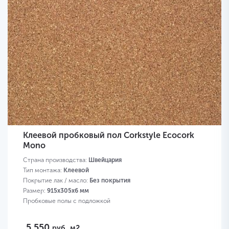
Клеевой пробковый пол Corkstyle Ecocork
Mono
Страна производства:
Швейцария
Тип монтажа:
Клеевой
Покрытие лак / масло:
Без покрытия
Размер:
915х305х6 мм
Пробковые полы с подложкой
5 550
руб.
м2