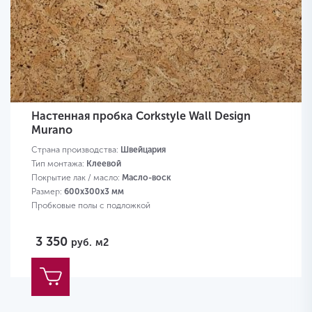
Настенная пробка Corkstyle Wall Design
Murano
Страна производства:
Швейцария
Тип монтажа:
Клеевой
Покрытие лак / масло:
Масло-воск
Размер:
600х300х3 мм
Пробковые полы с подложкой
3 350
руб.
м2