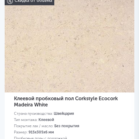
Скидка от объема
Клеевой пробковый пол Corkstyle Ecocork
Madeira White
Страна производства:
Швейцария
Тип монтажа:
Клеевой
Покрытие лак / масло:
Без покрытия
Размер:
915х305х6 мм
Пробковые полы с подложкой