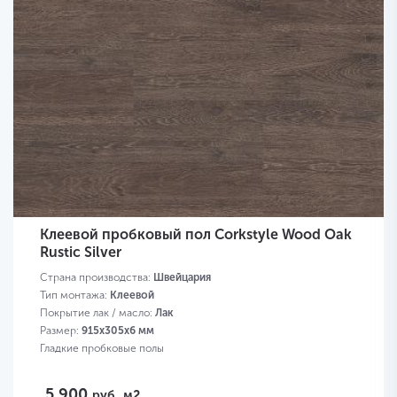
Клеевой пробковый пол Corkstyle Wood Oak
Rustic Silver
Страна производства:
Швейцария
Тип монтажа:
Клеевой
Покрытие лак / масло:
Лак
Размер:
915х305х6 мм
Гладкие пробковые полы
5 900
руб.
м2