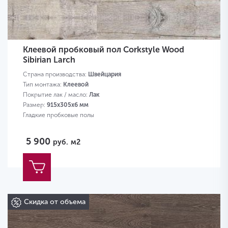
Клеевой пробковый пол Corkstyle Wood
Sibirian Larch
Страна производства:
Швейцария
Тип монтажа:
Клеевой
Покрытие лак / масло:
Лак
Размер:
915х305х6 мм
Гладкие пробковые полы
5 900
руб.
м2
Скидка от объема