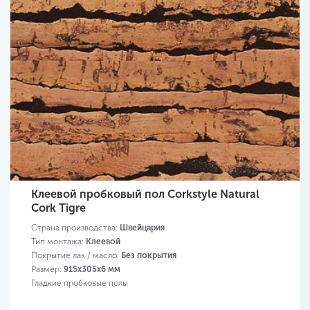
Клеевой пробковый пол Corkstyle Natural
Cork Tigre
Страна производства:
Швейцария
Тип монтажа:
Клеевой
Покрытие лак / масло:
Без покрытия
Размер:
915х305х6 мм
Гладкие пробковые полы