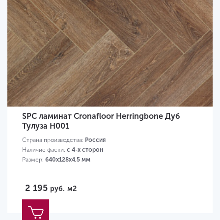
SPC ламинат Cronafloor Herringbone Дуб
Тулуза H001
Страна производства:
Россия
Наличие фаски:
с 4-х сторон
Размер:
640х128х4,5 мм
2 195
руб.
м2