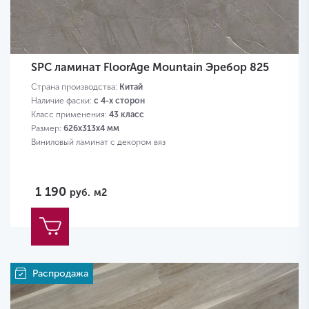
SPC ламинат FloorAge Mountain Эребор 825
Страна производства:
Китай
Наличие фаски:
с 4-х сторон
Класс применения:
43 класс
Размер:
626х313х4 мм
Виниловый ламинат с декором вяз
1 190
руб.
м2
Распродажа