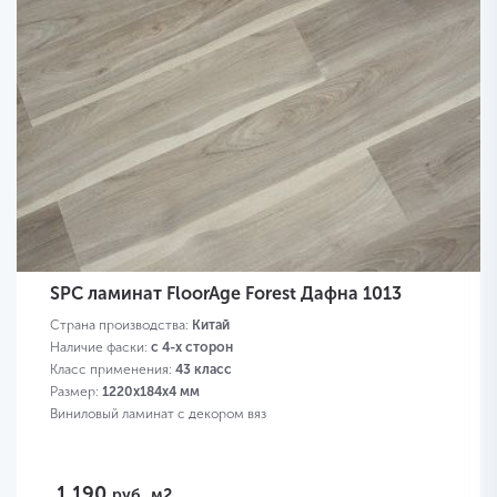
SPC ламинат FloorAge Forest Дафна 1013
Страна производства:
Китай
Наличие фаски:
с 4-х сторон
Класс применения:
43 класс
Размер:
1220х184х4 мм
Виниловый ламинат с декором вяз
1 190
руб.
м2