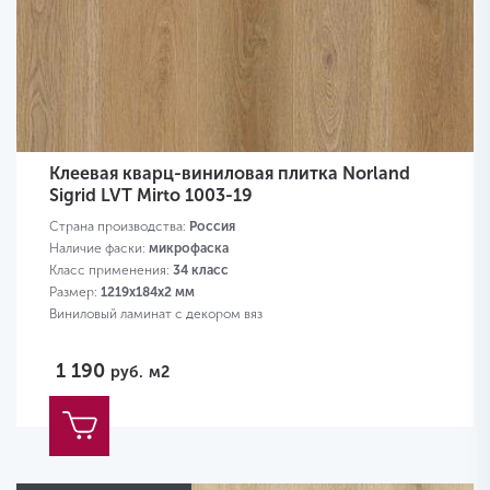
Клеевая кварц-виниловая плитка Norland
Sigrid LVT Mirto 1003-19
Страна производства:
Россия
Наличие фаски:
микрофаска
Класс применения:
34 класс
Размер:
1219х184х2 мм
Виниловый ламинат с декором вяз
1 190
руб.
м2