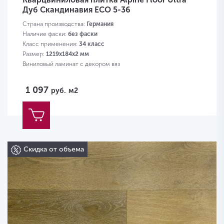
Дуб Скандинавия ЕСО 5-36
Страна производства:
Германия
Наличие фаски:
без фаски
Класс применения:
34 класс
Размер:
1219х184х2 мм
Виниловый ламинат с декором вяз
1 097
руб.
м2
Скидка от объема