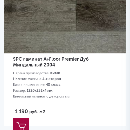
SPC ламинат A+Floor Premier Дуб
Миндальный 2004
Страна производства:
Китай
Наличие фаски:
с 4-х сторон
Класс применения:
43 класс
Размер:
1220х232х4 мм
Виниловый ламинат с декором вяз
1 190
руб.
м2