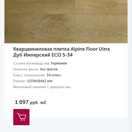
Кварцвиниловая плитка Alpine Floor Ultra
Дуб Имперский ЕСО 5-34
Страна производства:
Германия
Наличие фаски:
без фаски
Класс применения:
34 класс
Размер:
1219х184х2 мм
Виниловый ламинат с декором вяз
1 097
руб.
м2