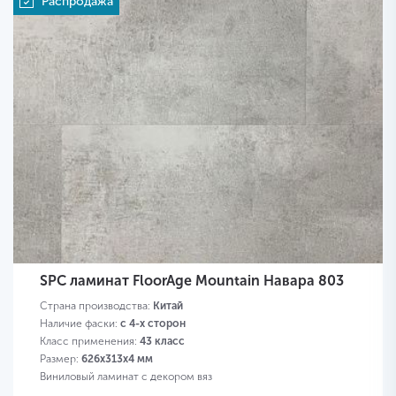
Распродажа
SPC ламинат FloorAge Mountain Навара 803
Страна производства:
Китай
Наличие фаски:
с 4-х сторон
Класс применения:
43 класс
Размер:
626х313х4 мм
Виниловый ламинат с декором вяз