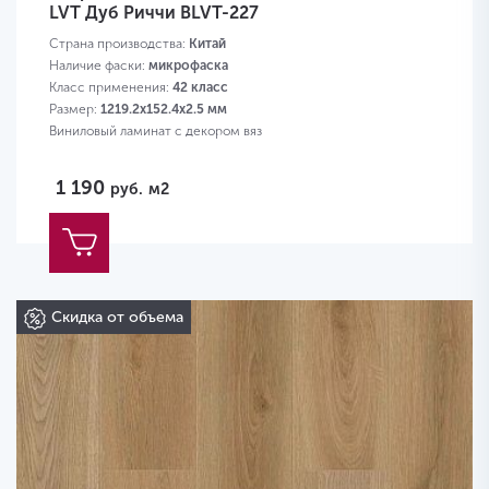
LVT Дуб Риччи BLVT-227
Страна производства:
Китай
Наличие фаски:
микрофаска
Класс применения:
42 класс
Размер:
1219.2х152.4х2.5 мм
Виниловый ламинат с декором вяз
1 190
руб.
м2
Скидка от объема