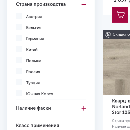
1 097
Страна производства
Светло-коричневый
Светло-серый
Австрия
Серо-коричневый
Бельгия
Скидка 
Серый
Германия
Темно-коричневый
Китай
Темно-серый
Польша
Черный
Россия
Желтый
Турция
Желто-красный
Южная Корея
Кварц-
Вьетнам
Norland
Наличие фаски
Stor 10
Узбекистан
Страна пр
Класс применения
Наличие ф