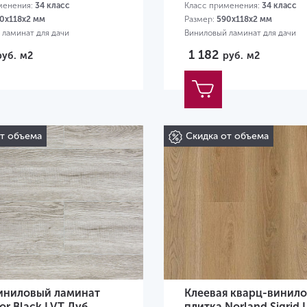
менения:
34 класс
Класс применения:
34 класс
0х118х2 мм
Размер:
590х118х2 мм
 ламинат для дачи
Виниловый ламинат для дачи
1 182
руб.
м2
руб.
м2
от объема
Скидка от объема
иниловый ламинат
Клеевая кварц-винило
oor Black LVT Дуб
плитка Norland Sigrid 