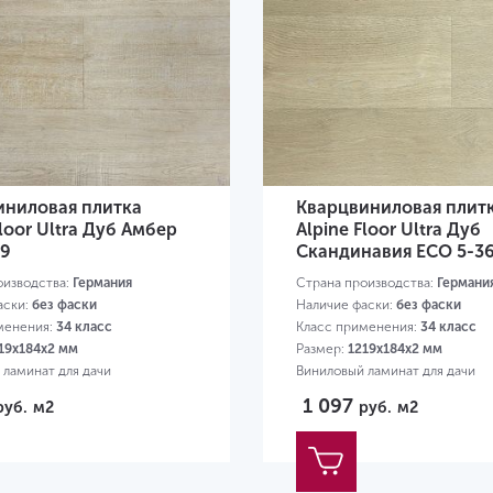
иниловая плитка
Кварцвиниловая плит
Floor Ultra Дуб Амбер
Alpine Floor Ultra Дуб
39
Скандинавия ЕСО 5-3
оизводства:
Германия
Страна производства:
Германи
аски:
без фаски
Наличие фаски:
без фаски
менения:
34 класс
Класс применения:
34 класс
19х184х2 мм
Размер:
1219х184х2 мм
 ламинат для дачи
Виниловый ламинат для дачи
1 097
руб.
м2
руб.
м2