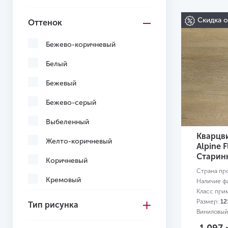
Скидка 
Оттенок
Бежево-коричневый
Белый
Бежевый
Бежево-серый
Выбеленный
Кварцв
Желто-коричневый
Alpine F
Старин
Коричневый
Страна пр
Кремовый
Наличие ф
Класс при
Многоцветный
Размер:
12
Тип рисунка
Виниловый
Светло-желтый