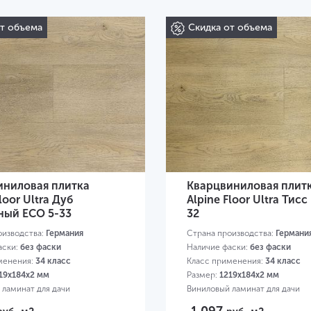
от объема
Скидка от объема
иниловая плитка
Кварцвиниловая плит
loor Ultra Дуб
Alpine Floor Ultra Тисс
ный ЕСО 5-33
32
оизводства:
Германия
Страна производства:
Германи
аски:
без фаски
Наличие фаски:
без фаски
менения:
34 класс
Класс применения:
34 класс
19х184х2 мм
Размер:
1219х184х2 мм
 ламинат для дачи
Виниловый ламинат для дачи