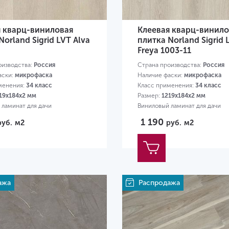
я кварц-виниловая
Клеевая кварц-винило
Norland Sigrid LVT Alva
плитка Norland Sigrid 
Freya 1003-11
оизводства:
Россия
Страна производства:
Россия
аски:
микрофаска
Наличие фаски:
микрофаска
менения:
34 класс
Класс применения:
34 класс
19х184х2 мм
Размер:
1219х184х2 мм
 ламинат для дачи
Виниловый ламинат для дачи
1 190
руб.
м2
руб.
м2
ажа
Распродажа