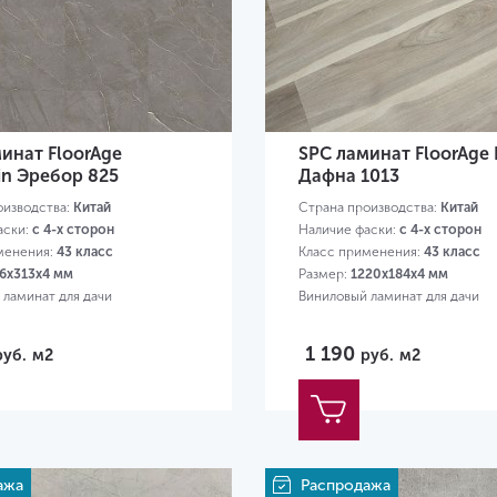
инат FloorAge
SPC ламинат FloorAge 
in Эребор 825
Дафна 1013
оизводства:
Китай
Страна производства:
Китай
аски:
с 4-х сторон
Наличие фаски:
с 4-х сторон
менения:
43 класс
Класс применения:
43 класс
6х313х4 мм
Размер:
1220х184х4 мм
 ламинат для дачи
Виниловый ламинат для дачи
1 190
руб.
м2
руб.
м2
ажа
Распродажа