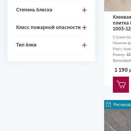
Степень блеска
4+1
Клеева
4.1
плитка 
Класс пожарной опасности
1003-12
4.2
Страна пр
4.3
Наличие ф
Тип ёлки
Класс при
4.4
Размер:
12
Виниловый
4.5
1 190
4.6
4.7
5.0
Распрод
5
5.2