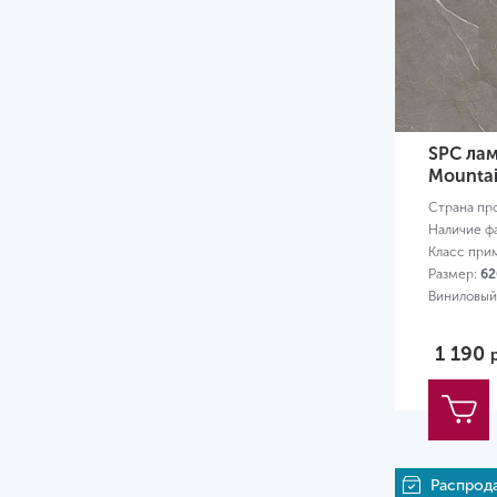
5.3
5.5
6
6.5
SPC лам
7
Mounta
Страна пр
8
Наличие ф
Класс при
8.5
Размер:
62
9
Виниловый
12
1 190
Распрод