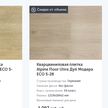
Скидка от объема
ка
Кварцвиниловая плитка
 ЕСО 5-
Alpine Floor Ultra Дуб Модера
ЕСО 5-28
я
Страна производства:
Германия
Наличие фаски:
без фаски
Класс применения:
34 класс
Размер:
1219х184х2 мм
Виниловый ламинат для дачи