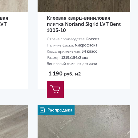
вая
Клеевая кварц-виниловая
LVT
плитка Norland Sigrid LVT Bent
1003-10
Страна производства:
Россия
Наличие фаски:
микрофаска
Класс применения:
34 класс
Размер:
1219х184х2 мм
Виниловый ламинат для дачи
1 190
руб.
м2
Распродажа