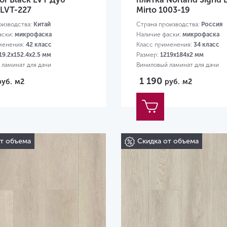
LVT-227
Mirto 1003-19
оизводства:
Китай
Страна производства:
Россия
аски:
микрофаска
Наличие фаски:
микрофаска
менения:
42 класс
Класс применения:
34 класс
19.2х152.4х2.5 мм
Размер:
1219х184х2 мм
 ламинат для дачи
Виниловый ламинат для дачи
1 190
руб.
м2
руб.
м2
от объема
Скидка от объема