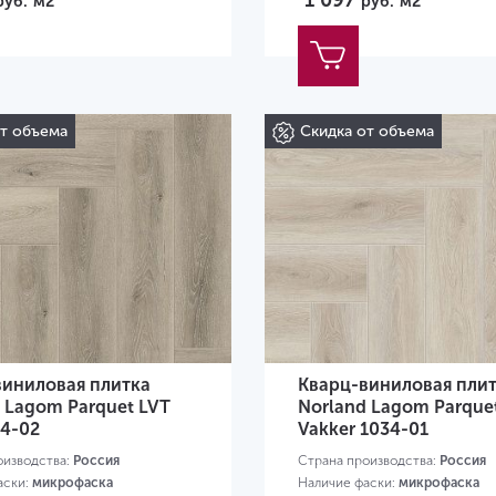
1 097
руб.
м2
руб.
м2
от объема
Скидка от объема
виниловая плитка
Кварц-виниловая пли
 Lagom Parquet LVT
Norland Lagom Parque
34-02
Vakker 1034-01
оизводства:
Россия
Страна производства:
Россия
аски:
микрофаска
Наличие фаски:
микрофаска