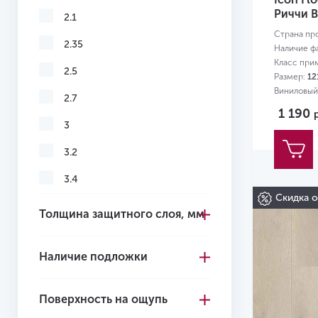
Риччи B
2.1
Страна пр
2.35
Наличие ф
Класс при
2.5
Размер:
12
Виниловый
2.7
1 190
3
3.2
3.4
Скидка 
3.5
Толщина защитного слоя, мм
3.6
Наличие подложки
3.7
3.85
Поверхность на ощупь
4