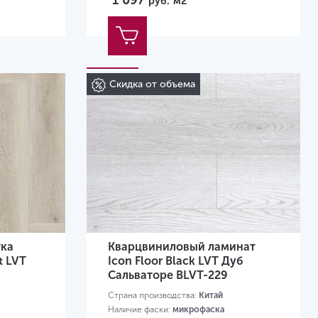
1 097
руб.
м2
Скидка от объема
тка
Кварцвиниловый ламинат
t LVT
Icon Floor Black LVT Дуб
Сальваторе BLVT-229
Страна производства:
Китай
Наличие фаски:
микрофаска