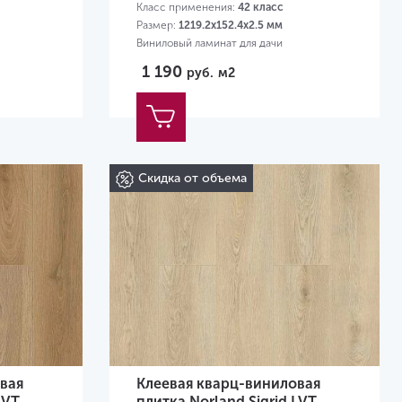
Класс применения:
42 класс
Размер:
1219.2х152.4х2.5 мм
Виниловый ламинат для дачи
1 190
руб.
м2
Скидка от объема
вая
Клеевая кварц-виниловая
LVT
плитка Norland Sigrid LVT