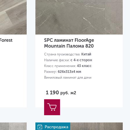
Forest
SPC ламинат FloorAge
Mountain Палома 820
Страна производства:
Китай
Наличие фаски:
с 4-х сторон
Класс применения:
43 класс
Размер:
626х313х4 мм
Виниловый ламинат для дачи
1 190
руб.
м2
Распродажа