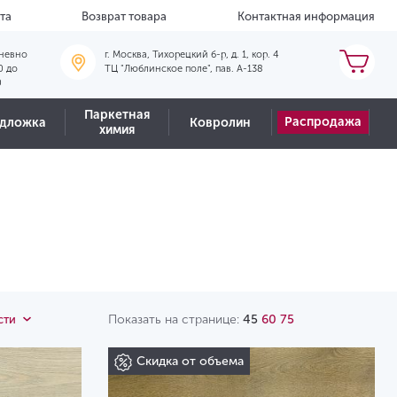
та
Возврат товара
Контактная информация
невно
г. Москва, Тихорецкий б-р, д. 1, кор. 4
0 до
ТЦ "Люблинское поле", пав. А-138
0
Паркетная
Распродажа
дложка
Ковролин
химия
Показать на странице:
45
60
75
сти
Скидка от объема