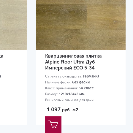
ка
Кварцвиниловая плитка
Alpine Floor Ultra Дуб
6
Имперский ЕСО 5-34
я
Страна производства:
Германия
Наличие фаски:
без фаски
Класс применения:
34 класс
Размер:
1219х184х2 мм
Виниловый ламинат для дачи
1 097
руб.
м2