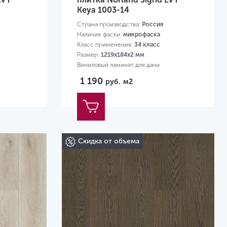
Keya 1003-14
Страна производства:
Россия
Наличие фаски:
микрофаска
Класс применения:
34 класс
Размер:
1219х184х2 мм
Виниловый ламинат для дачи
1 190
руб.
м2
Скидка от объема