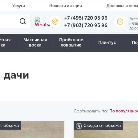
Услуги
Новости и акции
Доставка и опла
+7 (495) 720 95 96
Ежед
c 9:0
+7 (903) 720 95 96
20:0
етная
Массивная
Пробковое
Плинтус
По
ска
доска
покрытие
 дачи
Сортировать по:
По популярно
от объема
Скидка от объема