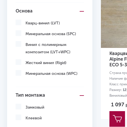
Основа
Кварц-винил (LVT)
Минеральная основа (SPC)
Винил с полимерным
композитом (LVT+WPC)
Кварцв
Alpine 
Жесткий винил (Rigid)
ЕСО 5-
Страна пр
Минеральная основа (WPC)
Наличие ф
Класс при
Размер:
12
Тип монтажа
Виниловый
1 097
Замковый
Клеевой