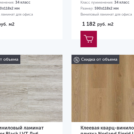
менения:
34 класс
Класс применения:
34 класс
0х118х2 мм
Размер:
590х118х2 мм
 ламинат для офиса
Виниловый ламинат для офиса
1 182
руб.
м2
руб.
м2
от объема
Скидка от объема
иниловый ламинат
Клеевая кварц-винило
oor Black LVT Дуб
плитка Norland Sigrid 