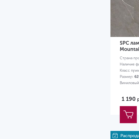
5.3
5.5
6
6.5
SPC лам
7
Mounta
Страна пр
8
Наличие ф
Класс при
8.5
Размер:
62
9
Виниловый
12
1 190
Распрод