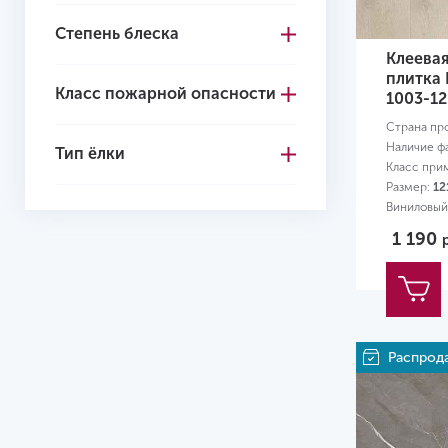
Степень блеска
4+1
Клеева
4.1
плитка 
Класс пожарной опасности
1003-12
4.2
Страна пр
4.3
Наличие ф
Тип ёлки
Класс при
4.4
Размер:
12
Виниловый
4.5
1 190
4.6
4.7
5.0
Распрод
5
5.2