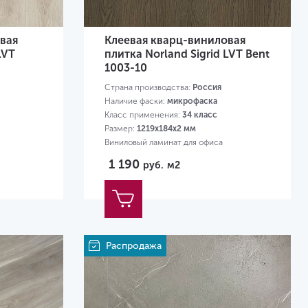
вая
Клеевая кварц-виниловая
LVT
плитка Norland Sigrid LVT Bent
1003-10
Страна производства:
Россия
Наличие фаски:
микрофаска
Класс применения:
34 класс
Размер:
1219х184х2 мм
Виниловый ламинат для офиса
1 190
руб.
м2
Распродажа