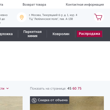
та
Возврат товара
Контактная информация
невно
г. Москва, Тихорецкий б-р, д. 1, кор. 4
0 до
ТЦ "Люблинское поле", пав. А-138
0
Паркетная
Распродажа
дложка
Ковролин
химия
Показать на странице:
45
60
75
сти
Скидка от объема