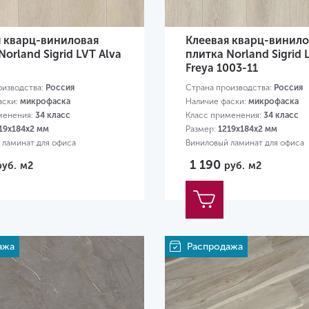
я кварц-виниловая
Клеевая кварц-винило
Norland Sigrid LVT Alva
плитка Norland Sigrid 
Freya 1003-11
оизводства:
Россия
Страна производства:
Россия
аски:
микрофаска
Наличие фаски:
микрофаска
менения:
34 класс
Класс применения:
34 класс
19х184х2 мм
Размер:
1219х184х2 мм
 ламинат для офиса
Виниловый ламинат для офиса
1 190
руб.
м2
руб.
м2
ажа
Распродажа