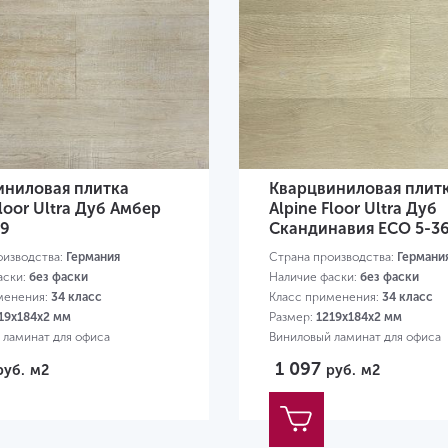
иниловая плитка
Кварцвиниловая плит
Floor Ultra Дуб Амбер
Alpine Floor Ultra Дуб
39
Скандинавия ЕСО 5-3
оизводства:
Германия
Страна производства:
Германи
аски:
без фаски
Наличие фаски:
без фаски
менения:
34 класс
Класс применения:
34 класс
19х184х2 мм
Размер:
1219х184х2 мм
 ламинат для офиса
Виниловый ламинат для офиса
1 097
руб.
м2
руб.
м2