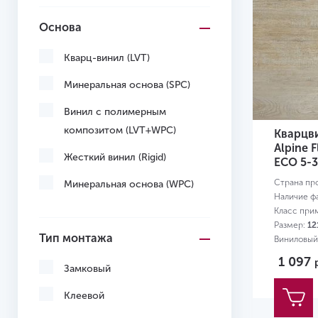
Основа
Кварц-винил (LVT)
Минеральная основа (SPC)
Винил с полимерным
композитом (LVT+WPC)
Кварцв
Alpine 
Жесткий винил (Rigid)
ЕСО 5-
Страна пр
Минеральная основа (WPC)
Наличие ф
Класс при
Размер:
12
Тип монтажа
Виниловый
1 097
Замковый
Клеевой