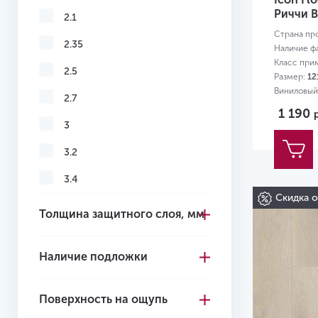
Риччи B
2.1
Страна пр
2.35
Наличие ф
Класс при
2.5
Размер:
12
Виниловый
2.7
1 190
3
3.2
3.4
Скидка 
3.5
Толщина защитного слоя, мм
3.6
Наличие подложки
3.7
3.85
Поверхность на ощупь
4