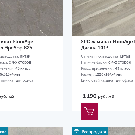
инат FloorAge
SPC ламинат FloorAge 
in Эребор 825
Дафна 1013
оизводства:
Китай
Страна производства:
Китай
аски:
с 4-х сторон
Наличие фаски:
с 4-х сторон
менения:
43 класс
Класс применения:
43 класс
6х313х4 мм
Размер:
1220х184х4 мм
 ламинат для офиса
Виниловый ламинат для офиса
1 190
руб.
м2
руб.
м2
ажа
Распродажа