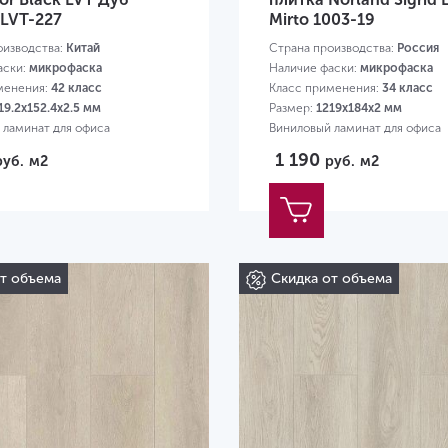
LVT-227
Mirto 1003-19
оизводства:
Китай
Страна производства:
Россия
аски:
микрофаска
Наличие фаски:
микрофаска
менения:
42 класс
Класс применения:
34 класс
19.2х152.4х2.5 мм
Размер:
1219х184х2 мм
 ламинат для офиса
Виниловый ламинат для офиса
1 190
руб.
м2
руб.
м2
от объема
Скидка от объема