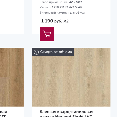
Класс применения:
42 класс
Размер:
1219.2х152.4х2.5 мм
Виниловый ламинат для офиса
1 190
руб.
м2
Скидка от объема
вая
Клеевая кварц-виниловая
LVT
плитка Norland Sigrid LVT