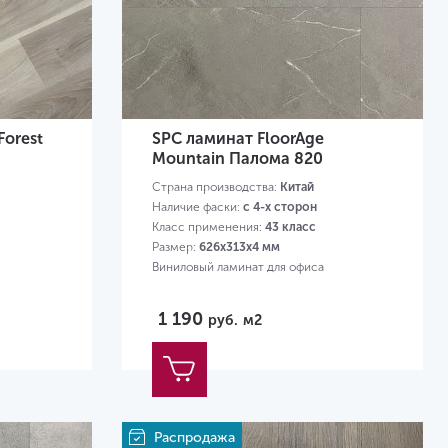
Forest
SPC ламинат FloorAge
Mountain Палома 820
Страна производства:
Китай
Наличие фаски:
с 4-х сторон
Класс применения:
43 класс
Размер:
626х313х4 мм
Виниловый ламинат для офиса
1 190
руб.
м2
Распродажа