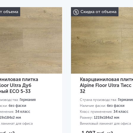
от объема
Скидка от объема
иниловая плитка
Кварцвиниловая плит
loor Ultra Дуб
Alpine Floor Ultra Тисс
ный ЕСО 5-33
32
оизводства:
Германия
Страна производства:
Германи
аски:
без фаски
Наличие фаски:
без фаски
менения:
34 класс
Класс применения:
34 класс
19х184х2 мм
Размер:
1219х184х2 мм
 ламинат для офиса
Виниловый ламинат для офиса