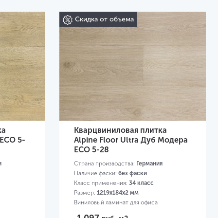
Скидка от объема
ка
Кварцвиниловая плитка
 ЕСО 5-
Alpine Floor Ultra Дуб Модера
ЕСО 5-28
я
Страна производства:
Германия
Наличие фаски:
без фаски
Класс применения:
34 класс
Размер:
1219х184х2 мм
Виниловый ламинат для офиса