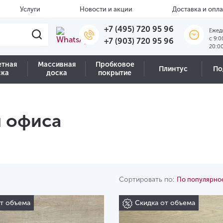
Услуги
Новости и акции
Доставка и опла
+7 (495) 720 95 96
Ежед
c 9:0
+7 (903) 720 95 96
20:0
етная
Массивная
Пробковое
Плинтус
По
ска
доска
покрытие
я офиса
Сортировать по:
По популярно
от объема
Скидка от объема