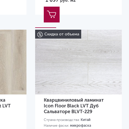
1 097
руб.
м2
Скидка от объема
тка
Кварцвиниловый ламинат
t LVT
Icon Floor Black LVT Дуб
Сальваторе BLVT-229
Страна производства:
Китай
Наличие фаски:
микрофаска