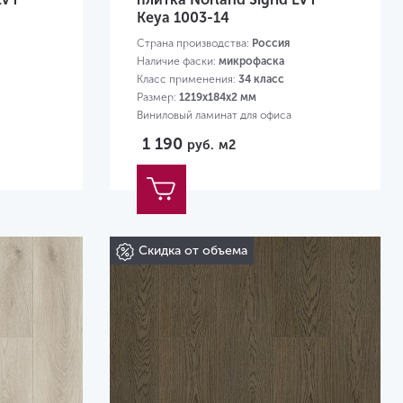
Keya 1003-14
Страна производства:
Россия
Наличие фаски:
микрофаска
Класс применения:
34 класс
Размер:
1219х184х2 мм
Виниловый ламинат для офиса
1 190
руб.
м2
Скидка от объема