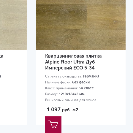
ка
Кварцвиниловая плитка
Alpine Floor Ultra Дуб
6
Имперский ЕСО 5-34
я
Страна производства:
Германия
Наличие фаски:
без фаски
Класс применения:
34 класс
Размер:
1219х184х2 мм
Виниловый ламинат для офиса
1 097
руб.
м2