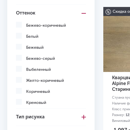
Скидка 
Оттенок
Бежево-коричневый
Белый
Бежевый
Бежево-серый
Выбеленный
Кварцв
Желто-коричневый
Alpine F
Старин
Коричневый
Страна пр
Кремовый
Наличие ф
Класс при
Многоцветный
Размер:
12
Тип рисунка
Виниловый
Светло-желтый