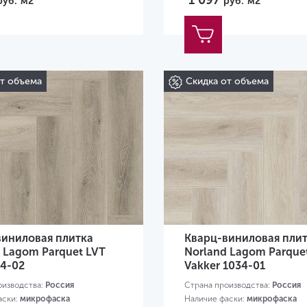
1 097
руб.
м2
руб.
м2
от объема
Скидка от объема
виниловая плитка
Кварц-виниловая пли
 Lagom Parquet LVT
Norland Lagom Parque
34-02
Vakker 1034-01
оизводства:
Россия
Страна производства:
Россия
аски:
микрофаска
Наличие фаски:
микрофаска