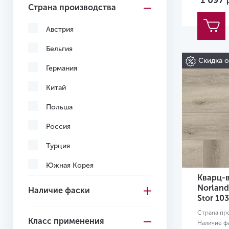
1 097
Страна производства
Светло-коричневый
Светло-серый
Австрия
Серо-коричневый
Бельгия
Скидка 
Серый
Германия
Темно-коричневый
Китай
Темно-серый
Польша
Черный
Россия
Желтый
Турция
Желто-красный
Южная Корея
Кварц-
Вьетнам
Norland
Наличие фаски
Stor 10
Узбекистан
Страна пр
Класс применения
Наличие ф