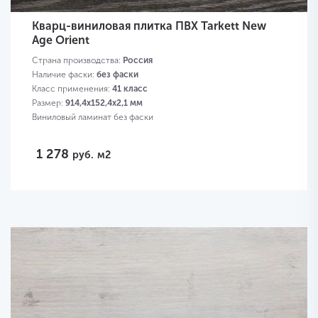
Кварц-виниловая плитка ПВХ Tarkett New
Age Orient
Страна производства:
Россия
Наличие фаски:
без фаски
Класс применения:
41 класс
Размер:
914,4х152,4х2,1 мм
Виниловый ламинат без фаски
1 278
руб.
м2