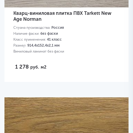
Кварц-виниловая плитка ПВХ Tarkett New
Age Norman
Страна производства:
Россия
Наличие фаски:
без фаски
Класс применения:
41 класс
Размер:
914,4х152,4х2,1 мм
Виниловый ламинат без фаски
1 278
руб.
м2