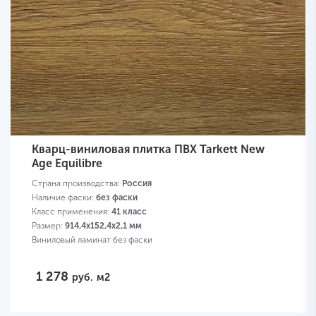
Кварц-виниловая плитка ПВХ Tarkett New
Age Equilibre
Страна производства:
Россия
Наличие фаски:
без фаски
Класс применения:
41 класс
Размер:
914,4х152,4х2,1 мм
Виниловый ламинат без фаски
1 278
руб.
м2