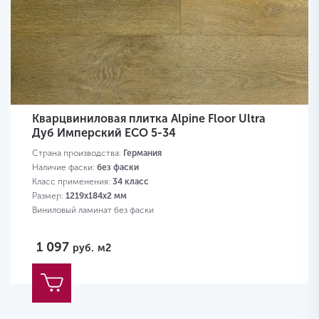
Кварцвиниловая плитка Alpine Floor Ultra
Дуб Имперский ЕСО 5-34
Страна производства:
Германия
Наличие фаски:
без фаски
Класс применения:
34 класс
Размер:
1219х184х2 мм
Виниловый ламинат без фаски
1 097
руб.
м2