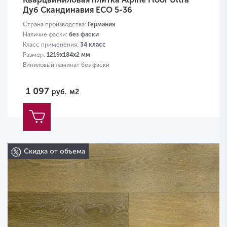
Дуб Скандинавия ЕСО 5-36
Страна производства:
Германия
Наличие фаски:
без фаски
Класс применения:
34 класс
Размер:
1219х184х2 мм
Виниловый ламинат без фаски
1 097
руб.
м2
Скидка от объема