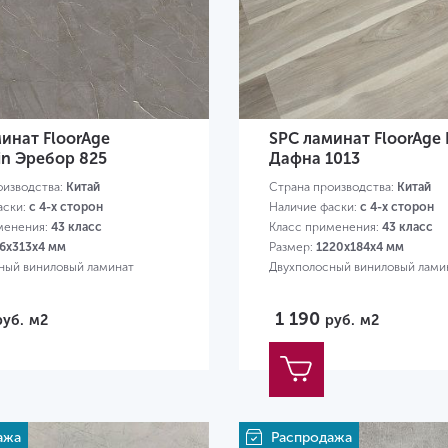
инат FloorAge
SPC ламинат FloorAge 
in Эребор 825
Дафна 1013
оизводства:
Китай
Страна производства:
Китай
аски:
с 4-х сторон
Наличие фаски:
с 4-х сторон
менения:
43 класс
Класс применения:
43 класс
6х313х4 мм
Размер:
1220х184х4 мм
ный виниловый ламинат
Двухполосный виниловый лами
1 190
руб.
м2
руб.
м2
ажа
Распродажа