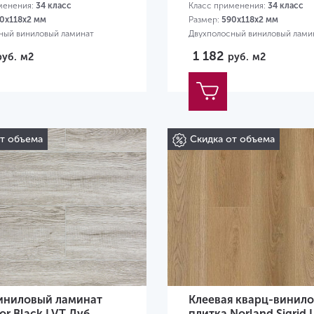
менения:
34 класс
Класс применения:
34 класс
0х118х2 мм
Размер:
590х118х2 мм
ный виниловый ламинат
Двухполосный виниловый лами
1 182
руб.
м2
руб.
м2
от объема
Скидка от объема
иниловый ламинат
Клеевая кварц-винило
oor Black LVT Дуб
плитка Norland Sigrid 