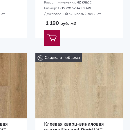
Класс применения:
42 класс
Размер:
1219.2х152.4х2.5 мм
нат
Двухполосный виниловый ламинат
1 190
руб.
м2
Скидка от объема
вая
Клеевая кварц-виниловая
LVT
плитка Norland Sigrid LVT