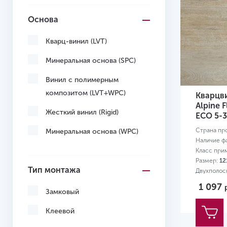
Основа
Кварц-винил (LVT)
Минеральная основа (SPC)
Винил с полимерным
композитом (LVT+WPC)
Кварцв
Alpine 
Жесткий винил (Rigid)
ЕСО 5-
Страна пр
Минеральная основа (WPC)
Наличие ф
Класс при
Размер:
12
Тип монтажа
Двухполос
1 097
Замковый
Клеевой