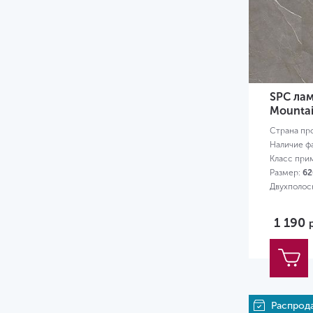
5.3
5.5
6
6.5
SPC лам
7
Mounta
Страна пр
8
Наличие ф
Класс при
8.5
Размер:
62
9
Двухполос
12
1 190
Распрод