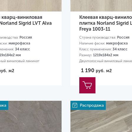
я кварц-виниловая
Клеевая кварц-винило
Norland Sigrid LVT Alva
плитка Norland Sigrid 
Freya 1003-11
оизводства:
Россия
Страна производства:
Россия
аски:
микрофаска
Наличие фаски:
микрофаска
менения:
34 класс
Класс применения:
34 класс
19х184х2 мм
Размер:
1219х184х2 мм
ный виниловый ламинат
Двухполосный виниловый лами
1 190
руб.
м2
руб.
м2
ажа
Распродажа