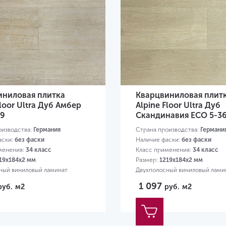
иниловая плитка
Кварцвиниловая плит
Floor Ultra Дуб Амбер
Alpine Floor Ultra Дуб
39
Скандинавия ЕСО 5-3
оизводства:
Германия
Страна производства:
Германи
аски:
без фаски
Наличие фаски:
без фаски
менения:
34 класс
Класс применения:
34 класс
19х184х2 мм
Размер:
1219х184х2 мм
ный виниловый ламинат
Двухполосный виниловый лами
1 097
руб.
м2
руб.
м2