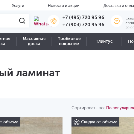
Услуги
Новости и акции
Доставка и опла
+7 (495) 720 95 96
Ежед
c 9:0
+7 (903) 720 95 96
20:0
етная
Массивная
Пробковое
Плинтус
По
ска
доска
покрытие
ый ламинат
Сортировать по:
По популярно
от объема
Скидка от объема