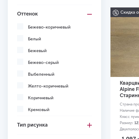
Скидка 
Оттенок
Бежево-коричневый
Белый
Бежевый
Бежево-серый
Выбеленный
Кварцв
Желто-коричневый
Alpine F
Старин
Коричневый
Страна пр
Кремовый
Наличие ф
Класс при
Многоцветный
Размер:
12
Тип рисунка
Двухполос
Светло-желтый