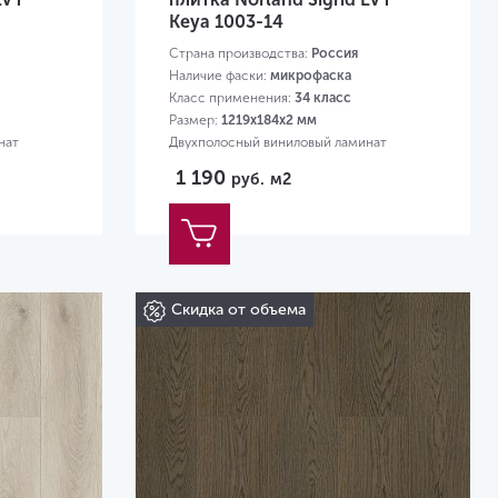
Keya 1003-14
Страна производства:
Россия
Наличие фаски:
микрофаска
Класс применения:
34 класс
Размер:
1219х184х2 мм
нат
Двухполосный виниловый ламинат
1 190
руб.
м2
Скидка от объема