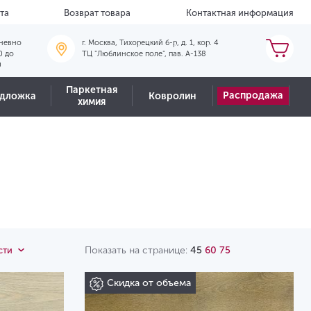
та
Возврат товара
Контактная информация
невно
г. Москва, Тихорецкий б-р, д. 1, кор. 4
0 до
ТЦ "Люблинское поле", пав. А-138
0
Паркетная
Распродажа
дложка
Ковролин
химия
Показать на странице:
45
60
75
сти
Скидка от объема