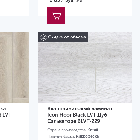
1 097
руб.
м2
Скидка от объема
тка
Кварцвиниловый ламинат
t LVT
Icon Floor Black LVT Дуб
Сальваторе BLVT-229
Страна производства:
Китай
Наличие фаски:
микрофаска