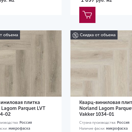
1 097
руб.
м2
руб.
м2
от объема
Скидка от объема
виниловая плитка
Кварц-виниловая пли
 Lagom Parquet LVT
Norland Lagom Parque
34-02
Vakker 1034-01
оизводства:
Россия
Страна производства:
Россия
аски:
микрофаска
Наличие фаски:
микрофаска