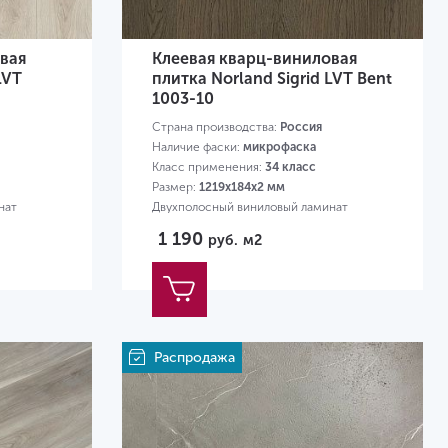
вая
Клеевая кварц-виниловая
LVT
плитка Norland Sigrid LVT Bent
1003-10
Страна производства:
Россия
Наличие фаски:
микрофаска
Класс применения:
34 класс
Размер:
1219х184х2 мм
нат
Двухполосный виниловый ламинат
1 190
руб.
м2
Распродажа