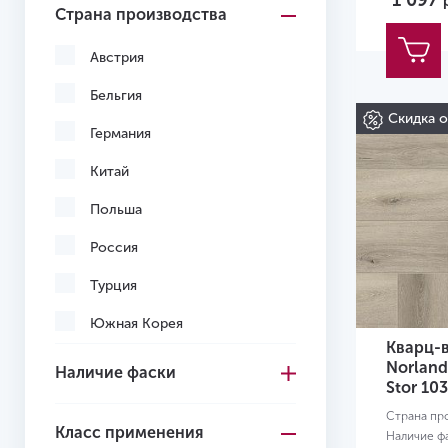
1 097
Страна производства
Светло-коричневый
Светло-серый
Австрия
Серо-коричневый
Бельгия
Скидка 
Серый
Германия
Темно-коричневый
Китай
Темно-серый
Польша
Черный
Россия
Желтый
Турция
Желто-красный
Южная Корея
Кварц-
Вьетнам
Norland
Наличие фаски
Stor 10
Узбекистан
Страна пр
Класс применения
Наличие ф