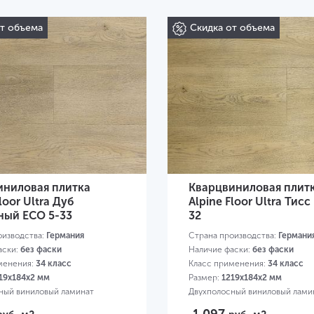
от объема
Скидка от объема
иниловая плитка
Кварцвиниловая плит
loor Ultra Дуб
Alpine Floor Ultra Тисс
ный ЕСО 5-33
32
оизводства:
Германия
Страна производства:
Германи
аски:
без фаски
Наличие фаски:
без фаски
менения:
34 класс
Класс применения:
34 класс
19х184х2 мм
Размер:
1219х184х2 мм
ный виниловый ламинат
Двухполосный виниловый лами