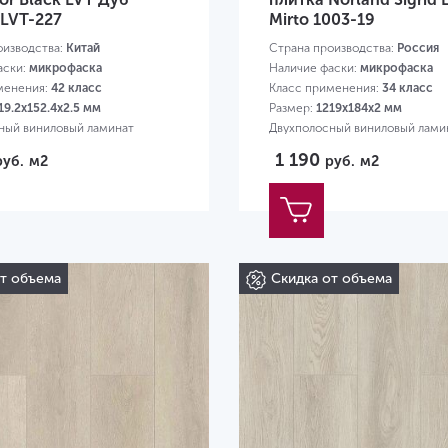
LVT-227
Mirto 1003-19
оизводства:
Китай
Страна производства:
Россия
аски:
микрофаска
Наличие фаски:
микрофаска
менения:
42 класс
Класс применения:
34 класс
19.2х152.4х2.5 мм
Размер:
1219х184х2 мм
ный виниловый ламинат
Двухполосный виниловый лами
1 190
руб.
м2
руб.
м2
от объема
Скидка от объема