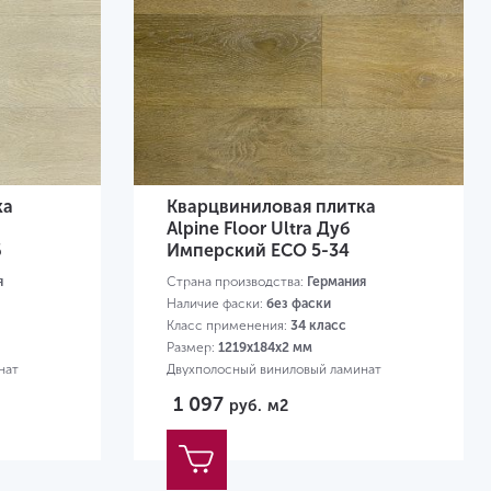
ка
Кварцвиниловая плитка
Alpine Floor Ultra Дуб
6
Имперский ЕСО 5-34
я
Страна производства:
Германия
Наличие фаски:
без фаски
Класс применения:
34 класс
Размер:
1219х184х2 мм
нат
Двухполосный виниловый ламинат
1 097
руб.
м2