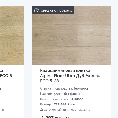
Скидка от объема
ка
Кварцвиниловая плитка
 ЕСО 5-
Alpine Floor Ultra Дуб Модера
ЕСО 5-28
я
Страна производства:
Германия
Наличие фаски:
без фаски
Класс применения:
34 класс
Размер:
1219х184х2 мм
нат
Двухполосный виниловый ламинат