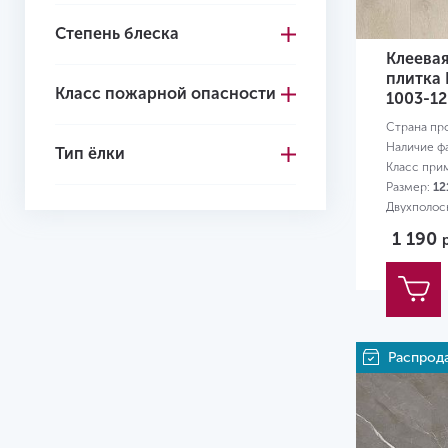
Степень блеска
4+1
Клеева
4.1
плитка 
Класс пожарной опасности
1003-12
4.2
Страна пр
4.3
Наличие ф
Тип ёлки
Класс при
4.4
Размер:
12
Двухполос
4.5
1 190
4.6
4.7
5.0
Распрод
5
5.2