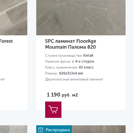
Forest
SPC ламинат FloorAge
Mountain Палома 820
Страна производства:
Китай
Наличие фаски:
с 4-х сторон
Класс применения:
43 класс
Размер:
626х313х4 мм
нат
Двухполосный виниловый ламинат
1 190
руб.
м2
Распродажа