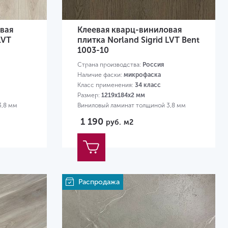
вая
Клеевая кварц-виниловая
LVT
плитка Norland Sigrid LVT Bent
1003-10
Страна производства:
Россия
Наличие фаски:
микрофаска
Класс применения:
34 класс
Размер:
1219х184х2 мм
3,8 мм
Виниловый ламинат толщиной 3,8 мм
1 190
руб.
м2
Распродажа