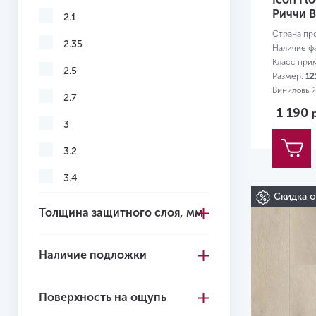
Риччи B
2.1
Страна пр
2.35
Наличие ф
Класс при
2.5
Размер:
12
Виниловый
2.7
1 190
3
3.2
3.4
Скидка 
3.5
Толщина защитного слоя, мм
3.6
Наличие подложки
3.7
3.85
Поверхность на ощупь
4