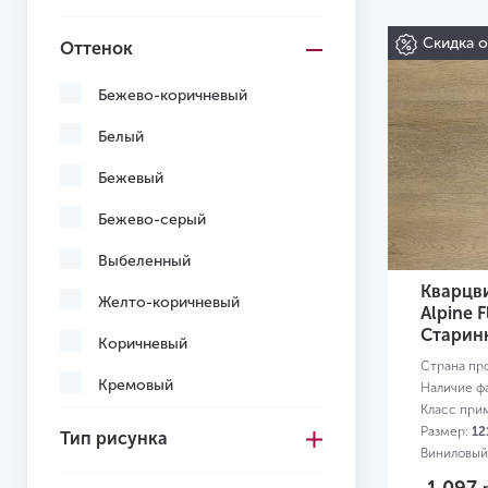
Скидка 
Оттенок
Бежево-коричневый
Белый
Бежевый
Бежево-серый
Выбеленный
Кварцв
Желто-коричневый
Alpine F
Старин
Коричневый
Страна пр
Кремовый
Наличие ф
Класс при
Многоцветный
Размер:
12
Тип рисунка
Виниловый
Светло-желтый