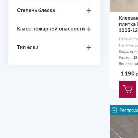
Степень блеска
4+1
Клеева
4.1
плитка 
Класс пожарной опасности
1003-12
4.2
Страна пр
4.3
Наличие ф
Тип ёлки
Класс при
4.4
Размер:
12
Виниловый
4.5
1 190
4.6
4.7
5.0
Распрод
5
5.2