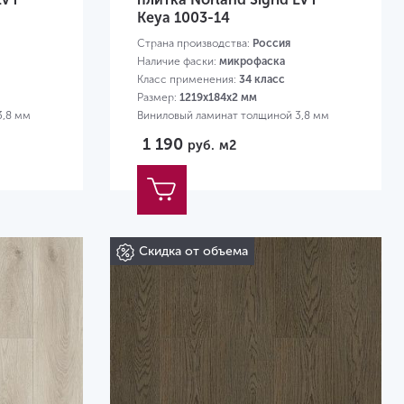
Keya 1003-14
Страна производства:
Россия
Наличие фаски:
микрофаска
Класс применения:
34 класс
Размер:
1219х184х2 мм
3,8 мм
Виниловый ламинат толщиной 3,8 мм
1 190
руб.
м2
Скидка от объема