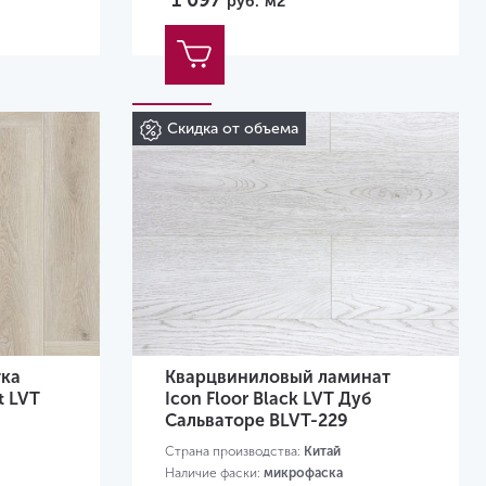
1 097
руб.
м2
Скидка от объема
тка
Кварцвиниловый ламинат
t LVT
Icon Floor Black LVT Дуб
Сальваторе BLVT-229
Страна производства:
Китай
Наличие фаски:
микрофаска