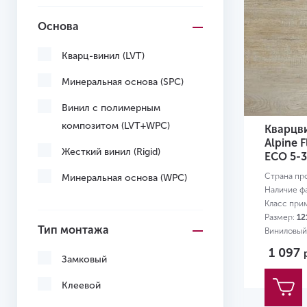
Основа
Кварц-винил (LVT)
Минеральная основа (SPC)
Винил с полимерным
композитом (LVT+WPC)
Кварцв
Alpine 
Жесткий винил (Rigid)
ЕСО 5-
Страна пр
Минеральная основа (WPC)
Наличие ф
Класс при
Размер:
12
Тип монтажа
Виниловый
1 097
Замковый
Клеевой