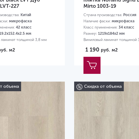
LVT-227
Mirto 1003-19
оизводства:
Китай
Страна производства:
Россия
аски:
микрофаска
Наличие фаски:
микрофаска
менения:
42 класс
Класс применения:
34 класс
19.2х152.4х2.5 мм
Размер:
1219х184х2 мм
 ламинат толщиной 3,8 мм
Виниловый ламинат толщиной 
1 190
руб.
м2
руб.
м2
от объема
Скидка от объема