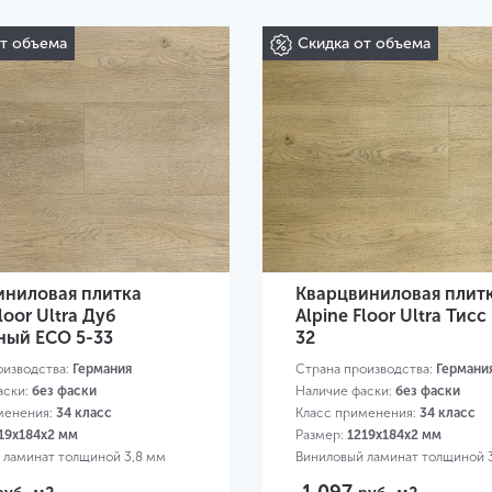
от объема
Скидка от объема
иниловая плитка
Кварцвиниловая плит
loor Ultra Дуб
Alpine Floor Ultra Тисс
ный ЕСО 5-33
32
оизводства:
Германия
Страна производства:
Германи
аски:
без фаски
Наличие фаски:
без фаски
менения:
34 класс
Класс применения:
34 класс
19х184х2 мм
Размер:
1219х184х2 мм
 ламинат толщиной 3,8 мм
Виниловый ламинат толщиной 