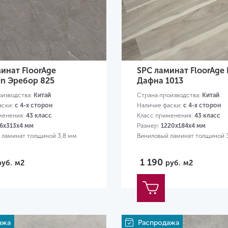
инат FloorAge
SPC ламинат FloorAge 
in Эребор 825
Дафна 1013
оизводства:
Китай
Страна производства:
Китай
аски:
с 4-х сторон
Наличие фаски:
с 4-х сторон
менения:
43 класс
Класс применения:
43 класс
6х313х4 мм
Размер:
1220х184х4 мм
 ламинат толщиной 3,8 мм
Виниловый ламинат толщиной 
1 190
руб.
м2
руб.
м2
ажа
Распродажа