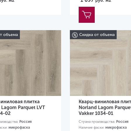
1 097
руб.
м2
руб.
м2
от объема
Скидка от объема
виниловая плитка
Кварц-виниловая пли
 Lagom Parquet LVT
Norland Lagom Parque
34-02
Vakker 1034-01
оизводства:
Россия
Страна производства:
Россия
аски:
микрофаска
Наличие фаски:
микрофаска