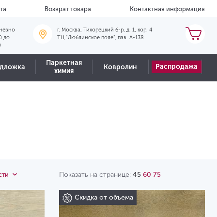
та
Возврат товара
Контактная информация
невно
г. Москва, Тихорецкий б-р, д. 1, кор. 4
0 до
ТЦ "Люблинское поле", пав. А-138
0
Паркетная
Распродажа
дложка
Ковролин
химия
Показать на странице:
45
60
75
сти
Скидка от объема