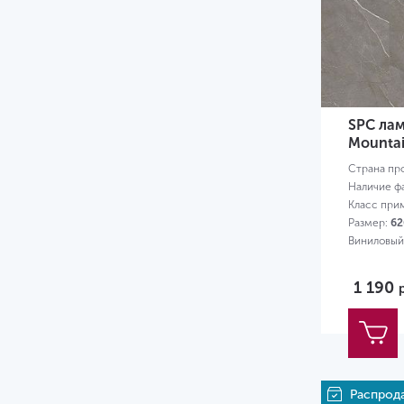
5.3
5.5
6
6.5
SPC лам
7
Mounta
Страна пр
8
Наличие ф
Класс при
8.5
Размер:
62
9
Виниловый
12
1 190
Распрод