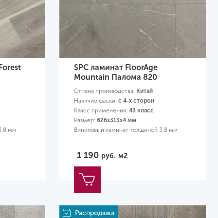
Forest
SPC ламинат FloorAge
Mountain Палома 820
Страна производства:
Китай
Наличие фаски:
с 4-х сторон
Класс применения:
43 класс
Размер:
626х313х4 мм
3,8 мм
Виниловый ламинат толщиной 3,8 мм
1 190
руб.
м2
Распродажа