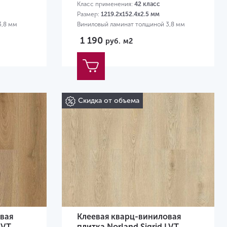
Класс применения:
42 класс
Размер:
1219.2х152.4х2.5 мм
3,8 мм
Виниловый ламинат толщиной 3,8 мм
1 190
руб.
м2
Скидка от объема
вая
Клеевая кварц-виниловая
LVT
плитка Norland Sigrid LVT