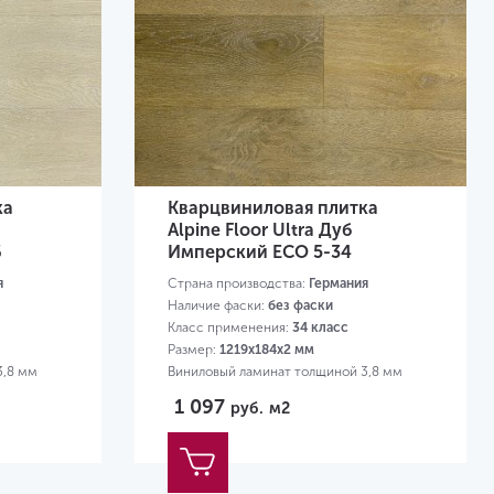
ка
Кварцвиниловая плитка
Alpine Floor Ultra Дуб
6
Имперский ЕСО 5-34
я
Страна производства:
Германия
Наличие фаски:
без фаски
Класс применения:
34 класс
Размер:
1219х184х2 мм
3,8 мм
Виниловый ламинат толщиной 3,8 мм
1 097
руб.
м2