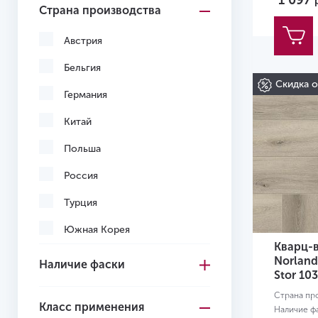
1 097
Страна производства
Светло-коричневый
Светло-серый
Австрия
Серо-коричневый
Бельгия
Скидка 
Серый
Германия
Темно-коричневый
Китай
Темно-серый
Польша
Черный
Россия
Желтый
Турция
Желто-красный
Южная Корея
Кварц-
Вьетнам
Norland
Наличие фаски
Stor 10
Узбекистан
Страна пр
Класс применения
Наличие ф