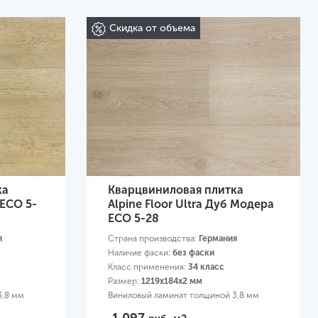
Скидка от объема
ка
Кварцвиниловая плитка
 ЕСО 5-
Alpine Floor Ultra Дуб Модера
ЕСО 5-28
я
Страна производства:
Германия
Наличие фаски:
без фаски
Класс применения:
34 класс
Размер:
1219х184х2 мм
3,8 мм
Виниловый ламинат толщиной 3,8 мм