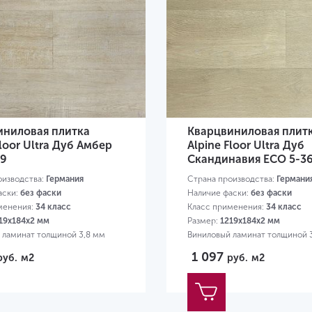
иниловая плитка
Кварцвиниловая плит
Floor Ultra Дуб Амбер
Alpine Floor Ultra Дуб
39
Скандинавия ЕСО 5-3
оизводства:
Германия
Страна производства:
Германи
аски:
без фаски
Наличие фаски:
без фаски
менения:
34 класс
Класс применения:
34 класс
19х184х2 мм
Размер:
1219х184х2 мм
 ламинат толщиной 3,8 мм
Виниловый ламинат толщиной 
1 097
руб.
м2
руб.
м2