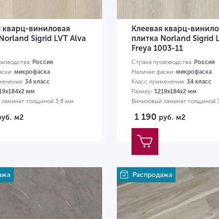
я кварц-виниловая
Клеевая кварц-винило
Norland Sigrid LVT Alva
плитка Norland Sigrid 
Freya 1003-11
оизводства:
Россия
Страна производства:
Россия
аски:
микрофаска
Наличие фаски:
микрофаска
менения:
34 класс
Класс применения:
34 класс
19х184х2 мм
Размер:
1219х184х2 мм
 ламинат толщиной 3,8 мм
Виниловый ламинат толщиной 
1 190
руб.
м2
руб.
м2
ажа
Распродажа