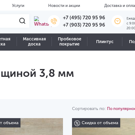
Услуги
Новости и акции
Доставка и опла
+7 (495) 720 95 96
Ежед
c 9:0
+7 (903) 720 95 96
20:0
етная
Массивная
Пробковое
Плинтус
По
ска
доска
покрытие
лщиной 3,8 мм
Сортировать по:
По популярно
от объема
Скидка от объема