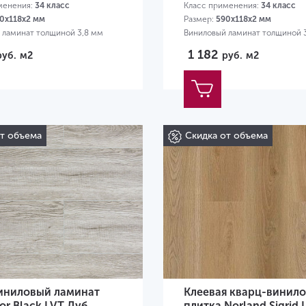
менения:
34 класс
Класс применения:
34 класс
0х118х2 мм
Размер:
590х118х2 мм
 ламинат толщиной 3,8 мм
Виниловый ламинат толщиной 
1 182
руб.
м2
руб.
м2
от объема
Скидка от объема
иниловый ламинат
Клеевая кварц-винило
oor Black LVT Дуб
плитка Norland Sigrid 