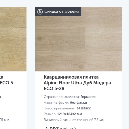
Скидка от объема
ка
Кварцвиниловая плитка
 ЕСО 5-
Alpine Floor Ultra Дуб Модера
ЕСО 5-28
я
Страна производства:
Германия
Наличие фаски:
без фаски
Класс применения:
34 класс
Размер:
1219х184х2 мм
7,5 мм
Виниловый ламинат толщиной 7,5 мм