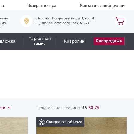
та
Возврат товара
Контактная информация
невно
г. Москва, Тихорецкий б-р, д. 1, кор. 4
0 до
ТЦ "Люблинское поле", пав. А-138
0
Паркетная
Распродажа
дложка
Ковролин
химия
Показать на странице:
45
60
75
сти
Скидка от объема