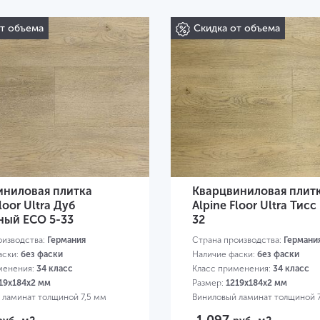
от объема
Скидка от объема
иниловая плитка
Кварцвиниловая плит
loor Ultra Дуб
Alpine Floor Ultra Тисс
ный ЕСО 5-33
32
оизводства:
Германия
Страна производства:
Германи
аски:
без фаски
Наличие фаски:
без фаски
менения:
34 класс
Класс применения:
34 класс
19х184х2 мм
Размер:
1219х184х2 мм
 ламинат толщиной 7,5 мм
Виниловый ламинат толщиной 