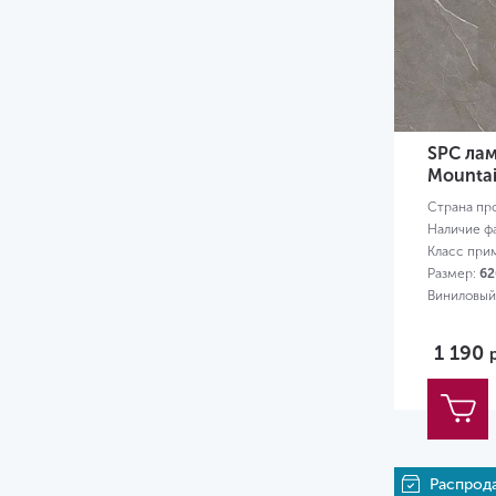
5.3
5.5
6
6.5
SPC лам
7
Mounta
Страна пр
8
Наличие ф
Класс при
8.5
Размер:
62
9
Виниловый
12
1 190
Распрод