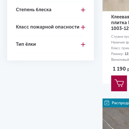
Степень блеска
4+1
Клеева
4.1
плитка 
Класс пожарной опасности
1003-12
4.2
Страна пр
4.3
Наличие ф
Тип ёлки
Класс при
4.4
Размер:
12
Виниловый
4.5
1 190
4.6
4.7
5.0
Распрод
5
5.2