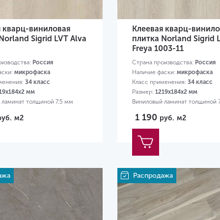
я кварц-виниловая
Клеевая кварц-винило
Norland Sigrid LVT Alva
плитка Norland Sigrid 
Freya 1003-11
оизводства:
Россия
Страна производства:
Россия
аски:
микрофаска
Наличие фаски:
микрофаска
менения:
34 класс
Класс применения:
34 класс
19х184х2 мм
Размер:
1219х184х2 мм
 ламинат толщиной 7,5 мм
Виниловый ламинат толщиной 
1 190
руб.
м2
руб.
м2
ажа
Распродажа