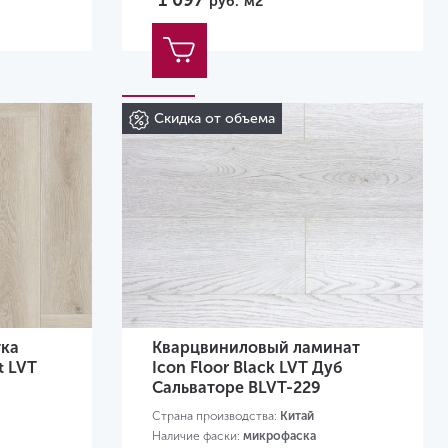
1 097
руб.
м2
Скидка от объема
тка
Кварцвиниловый ламинат
t LVT
Icon Floor Black LVT Дуб
Сальваторе BLVT-229
Страна производства:
Китай
Наличие фаски:
микрофаска