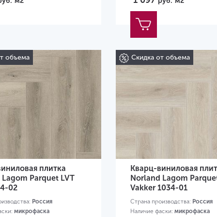
1 097
руб.
м2
руб.
м2
от объема
Скидка от объема
виниловая плитка
Кварц-виниловая пли
 Lagom Parquet LVT
Norland Lagom Parque
34-02
Vakker 1034-01
оизводства:
Россия
Страна производства:
Россия
аски:
микрофаска
Наличие фаски:
микрофаска