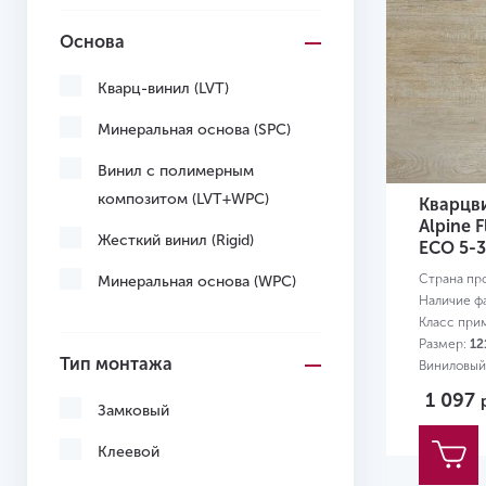
Основа
Кварц-винил (LVT)
Минеральная основа (SPC)
Винил с полимерным
композитом (LVT+WPC)
Кварцв
Alpine 
Жесткий винил (Rigid)
ЕСО 5-
Страна пр
Минеральная основа (WPC)
Наличие ф
Класс при
Размер:
12
Тип монтажа
Виниловый
1 097
Замковый
Клеевой