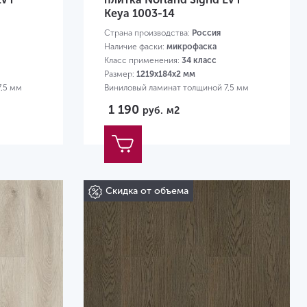
Keya 1003-14
Страна производства:
Россия
Наличие фаски:
микрофаска
Класс применения:
34 класс
Размер:
1219х184х2 мм
7,5 мм
Виниловый ламинат толщиной 7,5 мм
1 190
руб.
м2
Скидка от объема