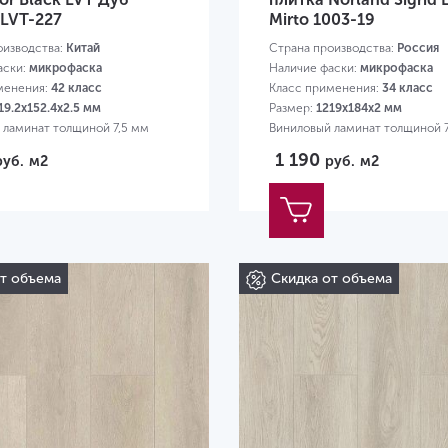
LVT-227
Mirto 1003-19
оизводства:
Китай
Страна производства:
Россия
аски:
микрофаска
Наличие фаски:
микрофаска
менения:
42 класс
Класс применения:
34 класс
19.2х152.4х2.5 мм
Размер:
1219х184х2 мм
 ламинат толщиной 7,5 мм
Виниловый ламинат толщиной 
1 190
руб.
м2
руб.
м2
от объема
Скидка от объема