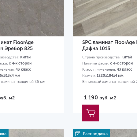
инат FloorAge
SPC ламинат FloorAge 
in Эребор 825
Дафна 1013
оизводства:
Китай
Страна производства:
Китай
аски:
с 4-х сторон
Наличие фаски:
с 4-х сторон
менения:
43 класс
Класс применения:
43 класс
6х313х4 мм
Размер:
1220х184х4 мм
 ламинат толщиной 7,5 мм
Виниловый ламинат толщиной 
1 190
руб.
м2
руб.
м2
ажа
Распродажа