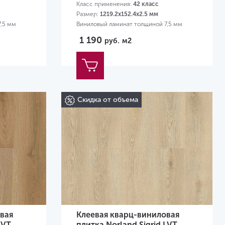
Класс применения:
42 класс
Размер:
1219.2х152.4х2.5 мм
7,5 мм
Виниловый ламинат толщиной 7,5 мм
1 190
руб.
м2
Скидка от объема
вая
Клеевая кварц-виниловая
LVT
плитка Norland Sigrid LVT