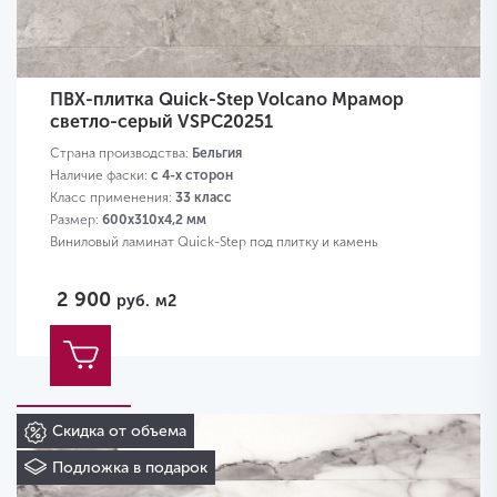
ПВХ-плитка Quick-Step Volcano Мрамор
светло-серый VSPC20251
Страна производства:
Бельгия
Наличие фаски:
с 4-х сторон
Класс применения:
33 класс
Размер:
600х310х4,2 мм
Виниловый ламинат Quick-Step под плитку и камень
2 900
руб.
м2
Скидка от объема
Подложка в подарок