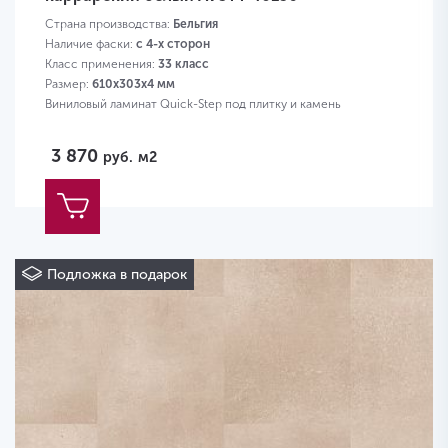
Страна производства:
Бельгия
Наличие фаски:
с 4-х сторон
Класс применения:
33 класс
Размер:
610х303х4 мм
Виниловый ламинат Quick-Step под плитку и камень
3 870
руб.
м2
Подложка в подарок