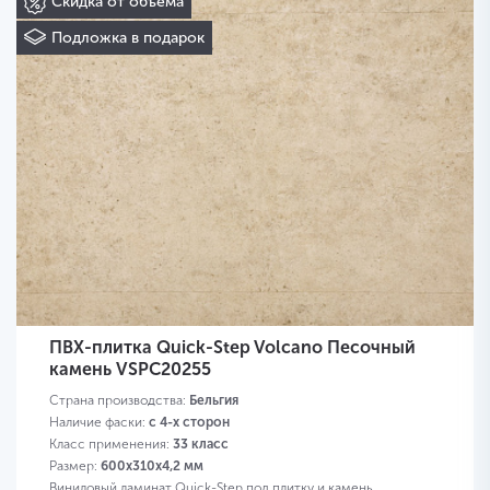
Скидка от объема
Подложка в подарок
ПВХ-плитка Quick-Step Volcano Песочный
камень VSPC20255
Страна производства:
Бельгия
Наличие фаски:
с 4-х сторон
Класс применения:
33 класс
Размер:
600х310х4,2 мм
Виниловый ламинат Quick-Step под плитку и камень