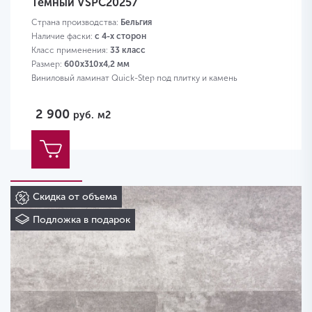
Темный VSPC20257
Страна производства:
Бельгия
Наличие фаски:
с 4-х сторон
Класс применения:
33 класс
Размер:
600х310х4,2 мм
Виниловый ламинат Quick-Step под плитку и камень
2 900
руб.
м2
Скидка от объема
Подложка в подарок