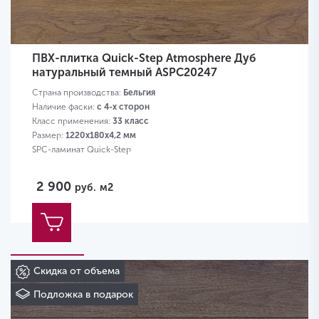
ПВХ-плитка Quick-Step Atmosphere Дуб
натуральный темный ASPC20247
Страна производства:
Бельгия
Наличие фаски:
с 4-х сторон
Класс применения:
33 класс
Размер:
1220х180х4,2 мм
SPC-ламинат Quick-Step
2 900
руб.
м2
Скидка от объема
Подложка в подарок