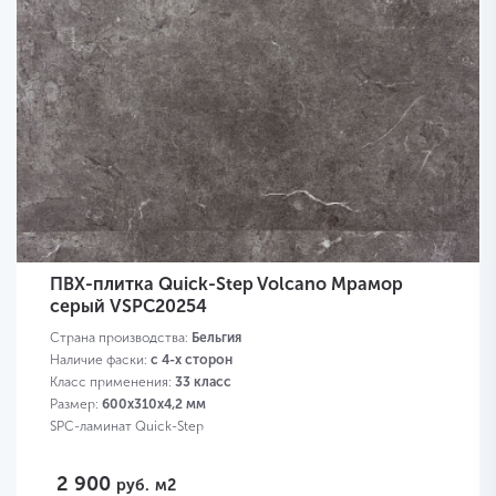
ПВХ-плитка Quick-Step Volcano Мрамор
серый VSPC20254
Страна производства:
Бельгия
Наличие фаски:
с 4-х сторон
Класс применения:
33 класс
Размер:
600х310х4,2 мм
SPC-ламинат Quick-Step
2 900
руб.
м2