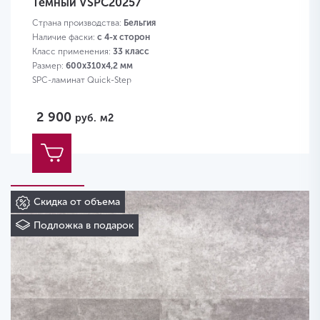
Темный VSPC20257
Страна производства:
Бельгия
Наличие фаски:
с 4-х сторон
Класс применения:
33 класс
Размер:
600х310х4,2 мм
SPC-ламинат Quick-Step
2 900
руб.
м2
Скидка от объема
Подложка в подарок