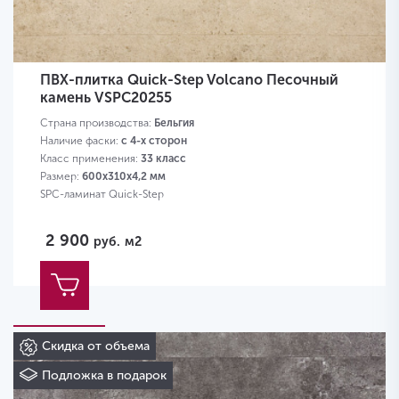
ПВХ-плитка Quick-Step Volcano Песочный
камень VSPC20255
Страна производства:
Бельгия
Наличие фаски:
с 4-х сторон
Класс применения:
33 класс
Размер:
600х310х4,2 мм
SPC-ламинат Quick-Step
2 900
руб.
м2
Скидка от объема
Подложка в подарок