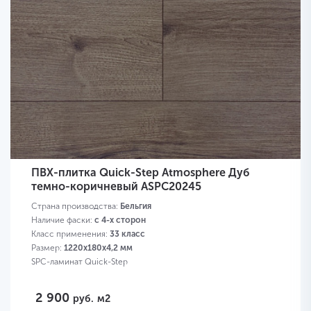
ПВХ-плитка Quick-Step Atmosphere Дуб
темно-коричневый ASPC20245
Страна производства:
Бельгия
Наличие фаски:
с 4-х сторон
Класс применения:
33 класс
Размер:
1220х180х4,2 мм
SPC-ламинат Quick-Step
2 900
руб.
м2