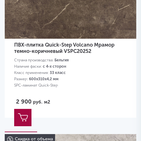
ПВХ-плитка Quick-Step Volcano Мрамор
темно-коричневый VSPC20252
Страна производства:
Бельгия
Наличие фаски:
с 4-х сторон
Класс применения:
33 класс
Размер:
600х310х4,2 мм
SPC-ламинат Quick-Step
2 900
руб.
м2
Скидка от объема