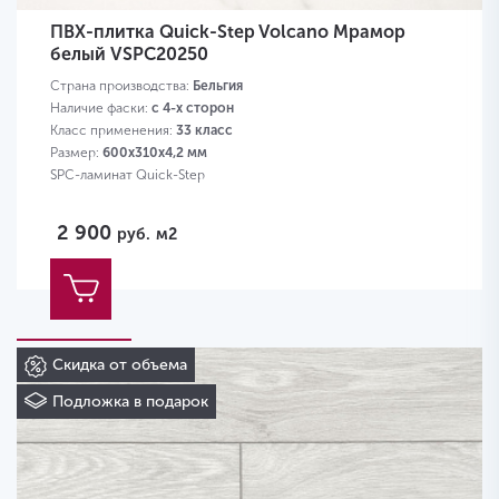
ПВХ-плитка Quick-Step Volcano Мрамор
белый VSPC20250
Страна производства:
Бельгия
Наличие фаски:
с 4-х сторон
Класс применения:
33 класс
Размер:
600х310х4,2 мм
SPC-ламинат Quick-Step
2 900
руб.
м2
Скидка от объема
Подложка в подарок