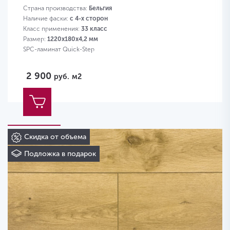
Страна производства:
Бельгия
Наличие фаски:
с 4-х сторон
Класс применения:
33 класс
Размер:
1220х180х4,2 мм
SPC-ламинат Quick-Step
2 900
руб.
м2
Скидка от объема
Подложка в подарок