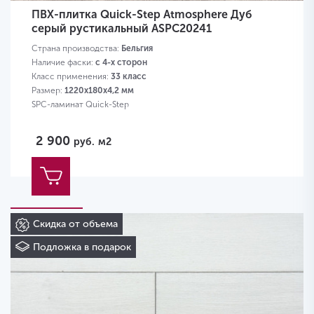
ПВХ-плитка Quick-Step Atmosphere Дуб
серый рустикальный ASPC20241
Страна производства:
Бельгия
Наличие фаски:
с 4-х сторон
Класс применения:
33 класс
Размер:
1220х180х4,2 мм
SPC-ламинат Quick-Step
2 900
руб.
м2
Скидка от объема
Подложка в подарок