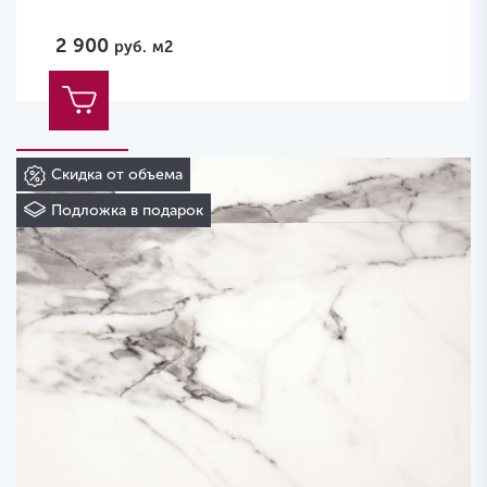
2 900
руб.
м2
Скидка от объема
Подложка в подарок