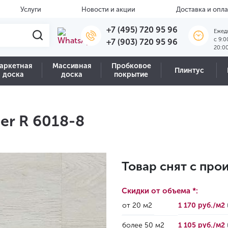
Услуги
Новости и акции
Доставка и опла
+7 (495) 720 95 96
Ежед
c 9:0
+7 (903) 720 95 96
20:0
аркетная
Массивная
Пробковое
Плинтус
доска
доска
покрытие
er R 6018-8
Товар снят с про
Скидки от объема *:
от 20 м2
1 170 руб./м2
более 50 м2
1 105 руб./м2