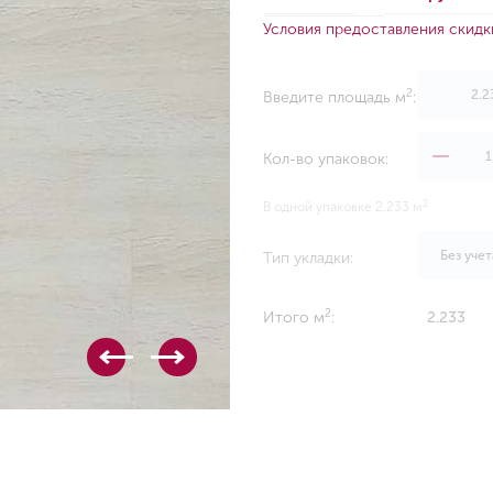
Условия предоставления скидк
2
Введите площадь м
:
Кол-во упаковок:
2
В одной упаковке 2.233 м
Без учет
Тип укладки:
2
Итого м
:
2.233