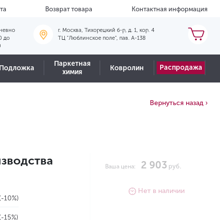
та
Возврат товара
Контактная информация
невно
г. Москва, Тихорецкий б-р, д. 1, кор. 4
0 до
ТЦ "Люблинское поле", пав. А-138
0
Паркетная
Распродажа
Подложка
Ковролин
химия
Вернуться назад ›
изводства
2 903
руб.
Ваша цена:
Нет в наличии
(-10%)
(-15%)