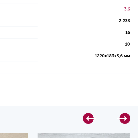
3.6
2.233
16
10
1220х183х3,6 мм