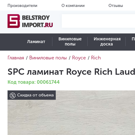
Производители
О компании
Отзывы
Виниловые
Инженерная
П
Ламинат
полы
доска
Главная
Виниловые полы
Royce
Rich
/
/
/
SPC ламинат Royce Rich Laud
Код товара: 00061744
Скидка от объема