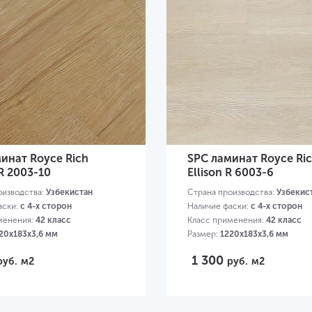
инат Royce Rich
SPC ламинат Royce Ri
R 2003-10
Ellison R 6003-6
оизводства:
Узбекистан
Страна производства:
Узбекис
аски:
с 4-х сторон
Наличие фаски:
с 4-х сторон
менения:
42 класс
Класс применения:
42 класс
20х183х3,6 мм
Размер:
1220х183х3,6 мм
1 300
руб.
м2
руб.
м2