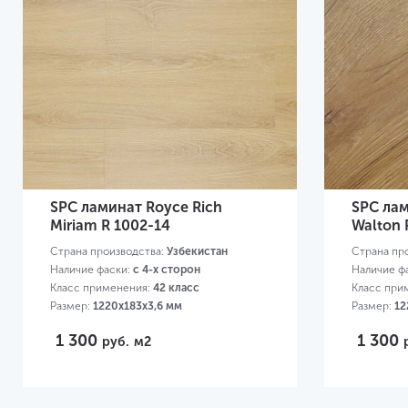
SPC ламинат Royce Rich
SPC лам
Miriam R 1002-14
Walton 
Страна производства:
Узбекистан
Страна пр
Наличие фаски:
с 4-х сторон
Наличие ф
Класс применения:
42 класс
Класс при
Размер:
1220х183х3,6 мм
Размер:
12
1 300
1 300
руб.
м2