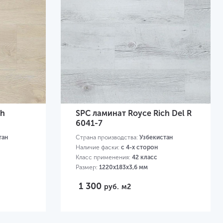
ch
SPC ламинат Royce Rich Del R
6041-7
тан
Страна производства:
Узбекистан
Наличие фаски:
с 4-х сторон
Класс применения:
42 класс
Размер:
1220х183х3,6 мм
1 300
руб.
м2