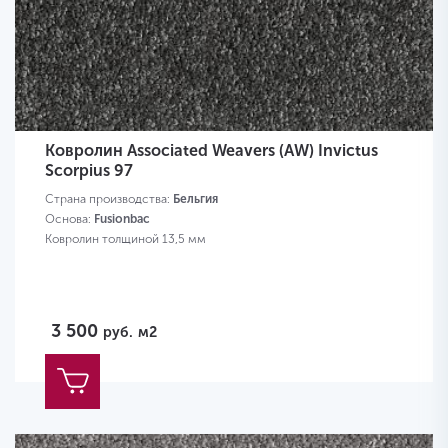
Ковролин Associated Weavers (AW) Invictus
Scorpius 97
Страна производства:
Бельгия
Основа:
Fusionbac
Ковролин толщиной 13,5 мм
3 500
руб.
м2