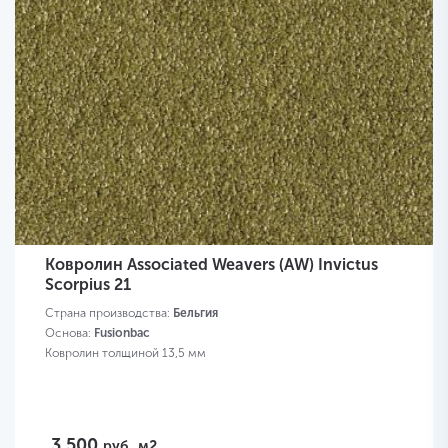
Ковролин Associated Weavers (AW) Invictus
Scorpius 21
Страна производства:
Бельгия
Основа:
Fusionbac
Ковролин толщиной 13,5 мм
3 500
руб.
м2