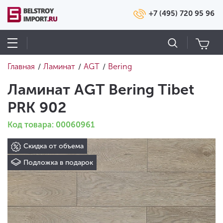
+7 (495) 720 95 96
Главная
Ламинат
AGT
Bering
/
/
/
Ламинат AGT Bering Tibet
PRK 902
Код товара: 00060961
Скидка от объема
Подложка в подарок