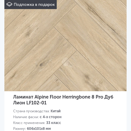
Подложка в подарок
Ламинат Alpine Floor Herringbone 8 Pro Дуб
Лион LF102-01
Страна производства:
Китай
Наличие фаски:
с 4-х сторон
Класс применения:
33 класс
Размер:
606х101х8 мм