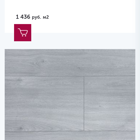
1 436
руб.
м2