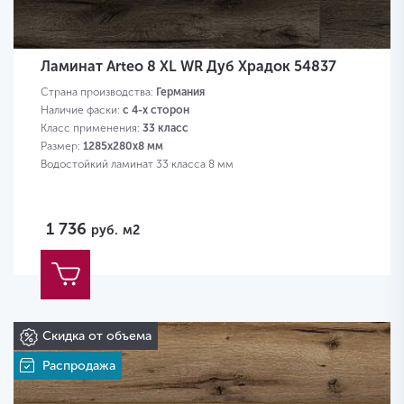
Ламинат Arteo 8 XL WR Дуб Храдок 54837
Страна производства:
Германия
Наличие фаски:
с 4-х сторон
Класс применения:
33 класс
Размер:
1285х280х8 мм
Водостойкий ламинат 33 класса 8 мм
1 736
руб.
м2
Скидка от объема
Распродажа