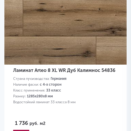
Ламинат Arteo 8 XL WR Дуб Калимнос 54836
Страна производства:
Германия
Наличие фаски:
с 4-х сторон
Класс применения:
33 класс
Размер:
1285х280х8 мм
Водостойкий ламинат 33 класса 8 мм
1 736
руб.
м2