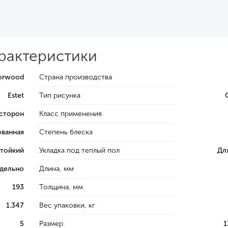
арактеристики
orwood
Страна производства
Estet
Тип рисунка
 сторон
Класс применения
ванная
Степень блеска
тойкий
Укладка под теплый пол
Дл
тдельно
Длина, мм
193
Толщина, мм
1.347
Вес упаковки, кг
5
Размер
1