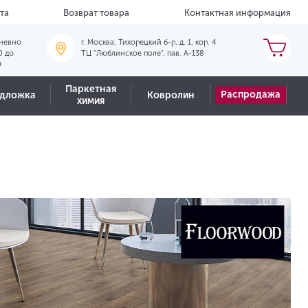
та
Возврат товара
Контактная информация
невно
г. Москва, Тихорецкий б-р, д. 1, кор. 4
0 до
ТЦ "Люблинское поле", пав. А-138
0
Паркетная
Распродажа
дложка
Ковролин
химия