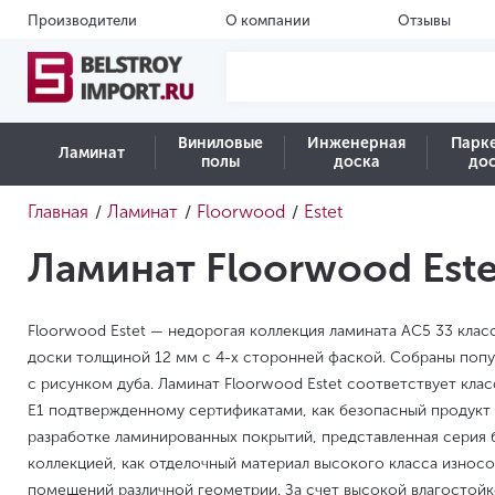
Производители
О компании
Отзывы
Виниловые
Инженерная
Парк
Ламинат
полы
доска
до
Главная
Ламинат
Floorwood
Estet
/
/
/
Ламинат Floorwood Este
Floorwood Estet — недорогая коллекция ламината AC5 33 клас
доски толщиной 12 мм с 4-х сторонней фаской. Собраны по
с рисунком дуба. Ламинат Floorwood Estet соответствует кла
Е1 подтвержденному сертификатами, как безопасный продукт 
разработке ламинированных покрытий, представленная серия 
коллекцией, как отделочный материал высокого класса износо
помещений различной геометрии. За счет высокой влагостойк