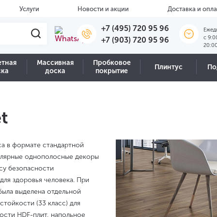
Услуги
Новости и акции
Доставка и опла
+7 (495) 720 95 96
Ежед
c 9:0
+7 (903) 720 95 96
20:0
етная
Массивная
Пробковое
Плинтус
По
ска
доска
покрытие
t
са в формате стандартной
пулярные однополосные декоры
ссу безопасности
для здоровья человека. При
была выделена отдельной
стойкости (33 класс) для
ости HDF-плит, напольное