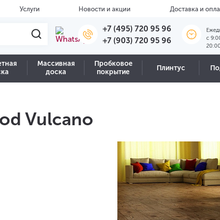
Услуги
Новости и акции
Доставка и опла
+7 (495) 720 95 96
Ежед
c 9:0
+7 (903) 720 95 96
20:0
етная
Массивная
Пробковое
Плинтус
По
ска
доска
покрытие
od Vulcano