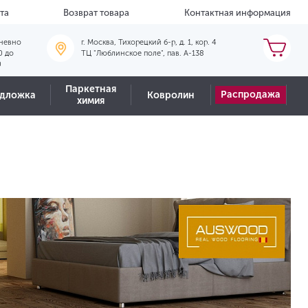
та
Возврат товара
Контактная информация
невно
г. Москва, Тихорецкий б-р, д. 1, кор. 4
0 до
ТЦ "Люблинское поле", пав. А-138
0
Паркетная
Распродажа
дложка
Ковролин
химия