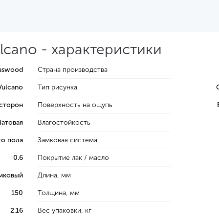
lcano - характеристики
uswood
Страна производства
Vulcano
Тип рисунка
 сторон
Поверхность на ощупь
атовая
Влагостойкость
го пола
Замковая система
0.6
Покрытие лак / масло
мковый
Длина, мм
150
Толщина, мм
2.16
Вес упаковки, кг