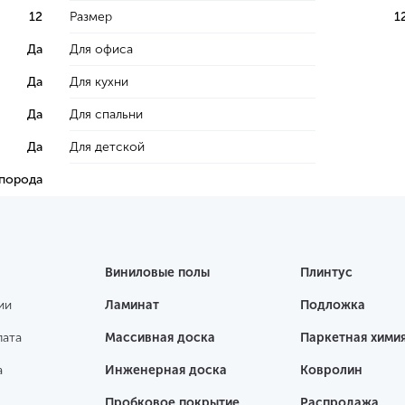
12
Размер
1
Да
Для офиса
Да
Для кухни
Да
Для спальни
Да
Для детской
 порода
Виниловые полы
Плинтус
ии
Ламинат
Подложка
лата
Массивная доска
Паркетная хими
а
Инженерная доска
Ковролин
Пробковое покрытие
Распродажа