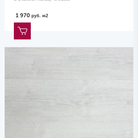
1 970
руб.
м2