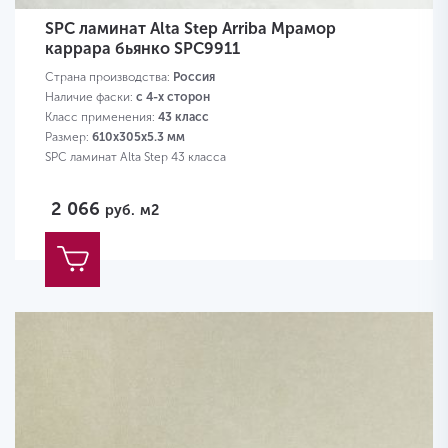
SPC ламинат Alta Step Arriba Мрамор
каррара бьянко SPC9911
Страна производства:
Россия
Наличие фаски:
с 4-х сторон
Класс применения:
43 класс
Размер:
610х305х5.3 мм
SPC ламинат Alta Step 43 класса
2 066
руб.
м2