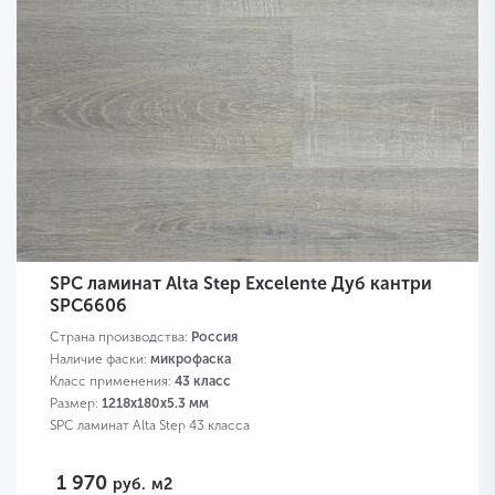
SPC ламинат Alta Step Excelente Дуб кантри
SPC6606
Страна производства:
Россия
Наличие фаски:
микрофаска
Класс применения:
43 класс
Размер:
1218х180х5.3 мм
SPC ламинат Alta Step 43 класса
1 970
руб.
м2