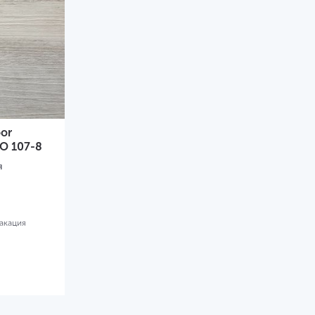
oor
CO 107-8
я
акация