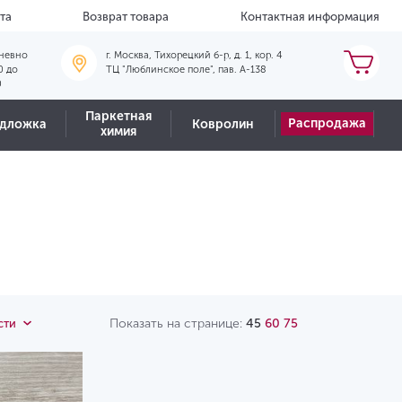
та
Возврат товара
Контактная информация
невно
г. Москва, Тихорецкий б-р, д. 1, кор. 4
0 до
ТЦ "Люблинское поле", пав. А-138
0
Паркетная
Распродажа
дложка
Ковролин
химия
Показать на странице:
45
60
75
сти