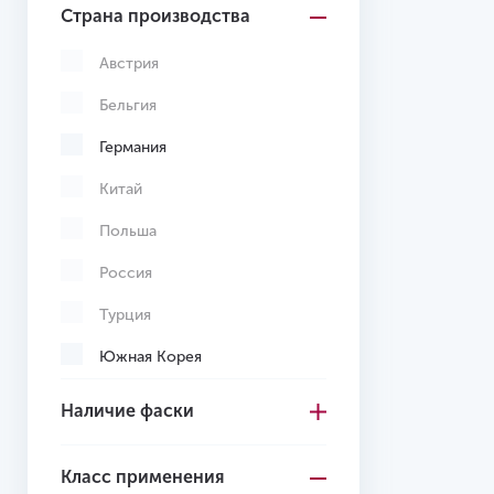
Страна производства
Светло-коричневый
Светло-серый
Австрия
Серо-коричневый
Бельгия
Серый
Германия
Темно-коричневый
Китай
Темно-серый
Польша
Черный
Россия
Желтый
Турция
Желто-красный
Южная Корея
Вьетнам
Наличие фаски
Узбекистан
Класс применения