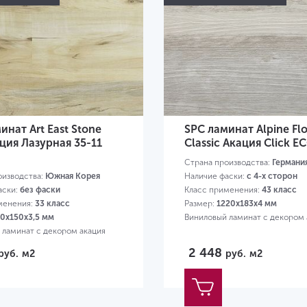
инат Art East Stone
SPC ламинат Alpine Fl
ция Лазурная 35-11
Classic Акация Click E
Страна производства:
Германи
оизводства:
Южная Корея
Наличие фаски:
с 4-х сторон
аски:
без фаски
Класс применения:
43 класс
менения:
33 класс
Размер:
1220х183х4 мм
0х150х3,5 мм
Виниловый ламинат с декором 
 ламинат с декором акация
2 448
руб.
м2
руб.
м2