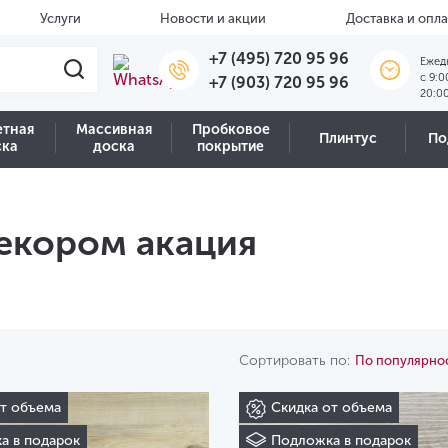
Услуги
Новости и акции
Доставка и опла
+7 (495) 720 95 96
Ежед
c 9:0
+7 (903) 720 95 96
20:0
етная
Массивная
Пробковое
Плинтус
По
ска
доска
покрытие
екором акация
Сортировать по:
По популярно
от объема
Скидка от объема
а в подарок
Подложка в подарок