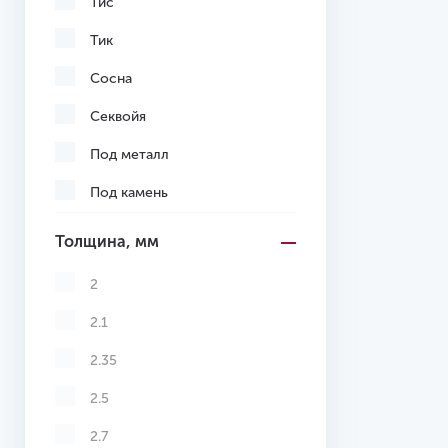
Тис
Тик
Сосна
Секвойя
Под металл
Под камень
Лиственница
Толщина, мм
Акация
2
Клен
2.1
Каштан
2.35
Дуб
2.5
Груша
2.7