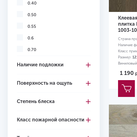
0.40
4+1
0.50
Клеева
4.1
плитка 
0.55
1003-10
4.2
0.6
Страна пр
4.3
Наличие ф
0.70
Класс при
4.4
Размер:
12
0.75
Виниловый
Наличие подложки
4.5
0,3 мм
1 190
4.6
Поверхность на ощупь
4.7
Степень блеска
5.0
5
Класс пожарной опасности
5.2