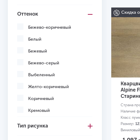
Скидка 
Оттенок
Бежево-коричневый
Белый
Бежевый
Бежево-серый
Выбеленный
Кварцв
Желто-коричневый
Alpine F
Старин
Коричневый
Страна пр
Кремовый
Наличие ф
Класс при
Многоцветный
Размер:
12
Тип рисунка
Виниловый
Светло-желтый
0,3 мм