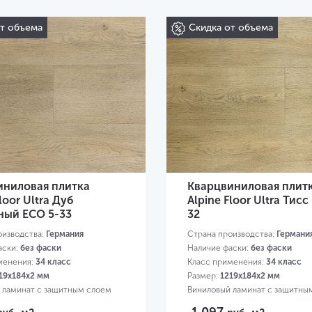
от объема
Скидка от объема
иниловая плитка
Кварцвиниловая плит
loor Ultra Дуб
Alpine Floor Ultra Тисс
ный ЕСО 5-33
32
оизводства:
Германия
Страна производства:
Германи
аски:
без фаски
Наличие фаски:
без фаски
менения:
34 класс
Класс применения:
34 класс
19х184х2 мм
Размер:
1219х184х2 мм
 ламинат с защитным слоем
Виниловый ламинат с защитны
0,3 мм