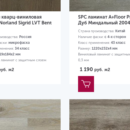
я кварц-виниловая
SPC ламинат A+Floor P
Norland Sigrid LVT Bent
Дуб Миндальный 200
Страна производства:
Китай
оизводства:
Россия
Наличие фаски:
с 4-х сторон
аски:
микрофаска
Класс применения:
43 класс
менения:
34 класс
Размер:
1220х232х4 мм
19х184х2 мм
Виниловый ламинат с защитны
 ламинат с защитным слоем
0,3 мм
1 190
руб.
м2
руб.
м2