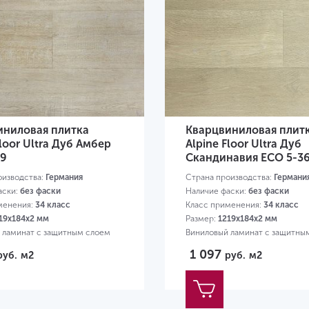
иниловая плитка
Кварцвиниловая плит
Floor Ultra Дуб Амбер
Alpine Floor Ultra Дуб
39
Скандинавия ЕСО 5-3
оизводства:
Германия
Страна производства:
Германи
аски:
без фаски
Наличие фаски:
без фаски
менения:
34 класс
Класс применения:
34 класс
19х184х2 мм
Размер:
1219х184х2 мм
 ламинат с защитным слоем
Виниловый ламинат с защитны
0,3 мм
1 097
руб.
м2
руб.
м2