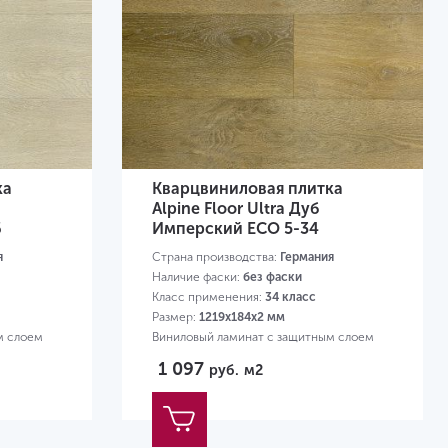
ка
Кварцвиниловая плитка
Alpine Floor Ultra Дуб
6
Имперский ЕСО 5-34
я
Страна производства:
Германия
Наличие фаски:
без фаски
Класс применения:
34 класс
Размер:
1219х184х2 мм
м слоем
Виниловый ламинат с защитным слоем
0,3 мм
1 097
руб.
м2