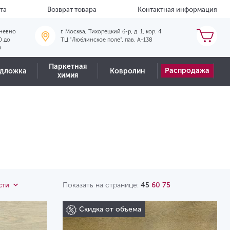
та
Возврат товара
Контактная информация
невно
г. Москва, Тихорецкий б-р, д. 1, кор. 4
0 до
ТЦ "Люблинское поле", пав. А-138
0
Паркетная
Распродажа
дложка
Ковролин
химия
Показать на странице:
45
60
75
сти
Скидка от объема