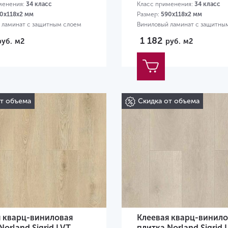
менения:
34 класс
Класс применения:
34 класс
0х118х2 мм
Размер:
590х118х2 мм
 ламинат с защитным слоем
Виниловый ламинат с защитны
0,3 мм
1 182
руб.
м2
руб.
м2
от объема
Скидка от объема
я кварц-виниловая
Клеевая кварц-винило
Norland Sigrid LVT
плитка Norland Sigrid 