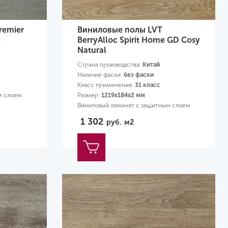
remier
Виниловые полы LVT
4
BerryAlloc Spirit Home GD Cosy
Natural
Страна производства:
Китай
Наличие фаски:
без фаски
Класс применения:
31 класс
м слоем
Размер:
1219х184х2 мм
Виниловый ламинат с защитным слоем
0,3 мм
1 302
руб.
м2