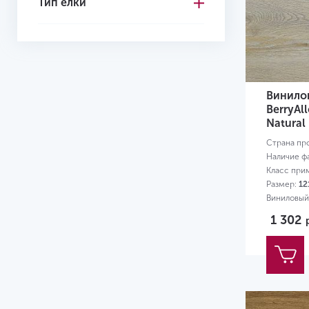
Тип ёлки
5.3
5.5
6
6.5
Винило
7
BerryAl
Natural
8
Страна пр
Наличие ф
8.5
Класс при
9
Размер:
12
Виниловый
12
0,3 мм
1 302