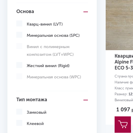
Основа
Кварц-винил (LVT)
Минеральная основа (SPC)
Винил с полимерным
композитом (LVT+WPC)
Кварцв
Alpine 
Жесткий винил (Rigid)
ЕСО 5-
Страна пр
Минеральная основа (WPC)
Наличие ф
Класс при
Размер:
12
Тип монтажа
Виниловый
0,3 мм
1 097
Замковый
Клеевой