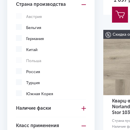
1 097
Страна производства
Светло-коричневый
Светло-серый
Австрия
Серо-коричневый
Бельгия
Скидка 
Серый
Германия
Темно-коричневый
Китай
Темно-серый
Польша
Черный
Россия
Желтый
Турция
Желто-красный
Южная Корея
Кварц-
Вьетнам
Norland
Наличие фаски
Stor 10
Узбекистан
Страна пр
Класс применения
Наличие ф