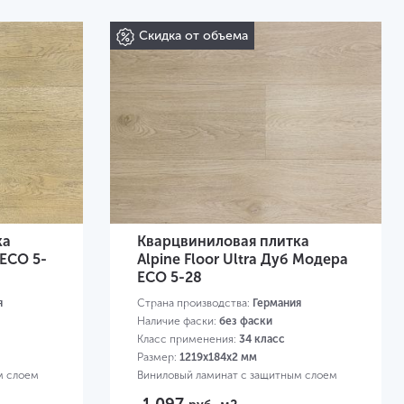
Скидка от объема
ка
Кварцвиниловая плитка
 ЕСО 5-
Alpine Floor Ultra Дуб Модера
ЕСО 5-28
я
Страна производства:
Германия
Наличие фаски:
без фаски
Класс применения:
34 класс
Размер:
1219х184х2 мм
м слоем
Виниловый ламинат с защитным слоем
0,3 мм