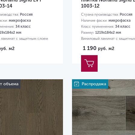
03-14
1003-12
оизводства:
Россия
Страна производства:
Россия
аски:
микрофаска
Наличие фаски:
микрофаска
менения:
34 класс
Класс применения:
34 класс
19х184х2 мм
Размер:
1219х184х2 мм
 ламинат с защитным слоем
Виниловый ламинат с защитны
0,3 мм
1 190
руб.
м2
руб.
м2
от объема
Распродажа