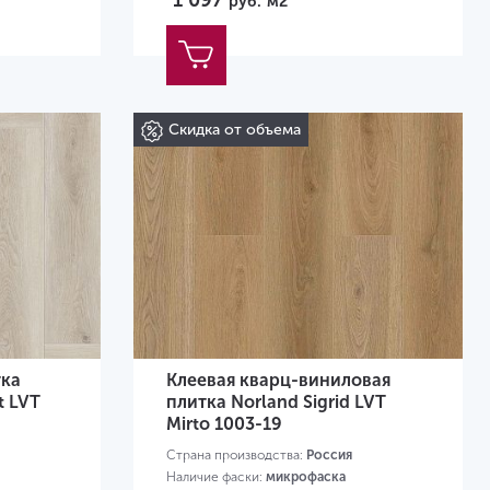
1 097
руб.
м2
Скидка от объема
тка
Клеевая кварц-виниловая
t LVT
плитка Norland Sigrid LVT
Mirto 1003-19
Страна производства:
Россия
Наличие фаски:
микрофаска