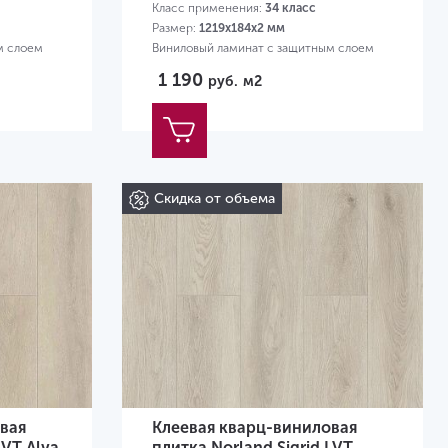
Класс применения:
34 класс
Размер:
1219х184х2 мм
м слоем
Виниловый ламинат с защитным слоем
0,3 мм
1 190
руб.
м2
Скидка от объема
вая
Клеевая кварц-виниловая
LVT Alva
плитка Norland Sigrid LVT