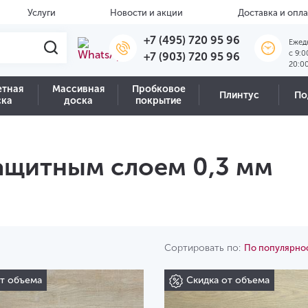
Услуги
Новости и акции
Доставка и опла
+7 (495) 720 95 96
Ежед
c 9:0
+7 (903) 720 95 96
20:0
етная
Массивная
Пробковое
Плинтус
По
ска
доска
покрытие
ащитным слоем 0,3 мм
Сортировать по:
По популярно
от объема
Скидка от объема