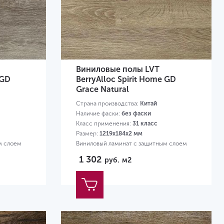
Виниловые полы LVT
 GD
BerryAlloc Spirit Home GD
Grace Natural
Страна производства:
Китай
Наличие фаски:
без фаски
Класс применения:
31 класс
Размер:
1219х184х2 мм
м слоем
Виниловый ламинат с защитным слоем
0,3 мм
1 302
руб.
м2