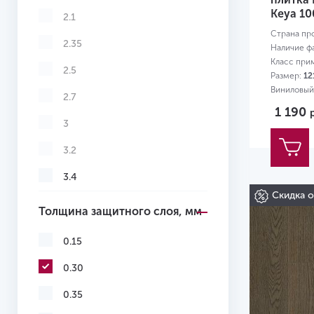
Keya 10
2.1
Страна пр
2.35
Наличие ф
Класс при
2.5
Размер:
12
Виниловый
2.7
0,3 мм
1 190
3
3.2
3.4
Скидка 
3.5
Толщина защитного слоя, мм
3.6
0.15
3.7
0.30
3.85
0.35
4