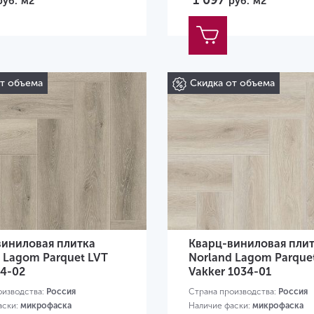
1 097
руб.
м2
руб.
м2
от объема
Скидка от объема
виниловая плитка
Кварц-виниловая пли
 Lagom Parquet LVT
Norland Lagom Parque
34-02
Vakker 1034-01
оизводства:
Россия
Страна производства:
Россия
аски:
микрофаска
Наличие фаски:
микрофаска