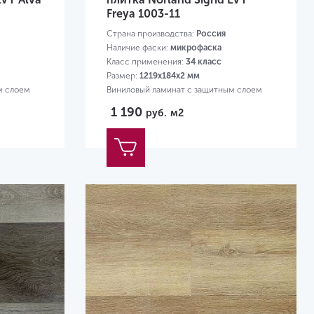
Freya 1003-11
Страна производства:
Россия
Наличие фаски:
микрофаска
Класс применения:
34 класс
Размер:
1219х184х2 мм
м слоем
Виниловый ламинат с защитным слоем
0,3 мм
1 190
руб.
м2