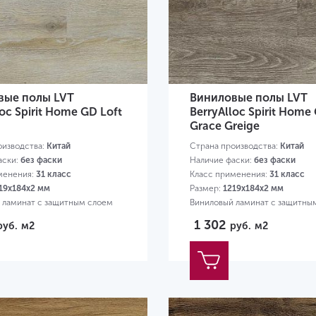
вые полы LVT
Виниловые полы LVT
loc Spirit Home GD Loft
BerryAlloc Spirit Home
Grace Greige
оизводства:
Китай
Страна производства:
Китай
аски:
без фаски
Наличие фаски:
без фаски
менения:
31 класс
Класс применения:
31 класс
19х184х2 мм
Размер:
1219х184х2 мм
 ламинат с защитным слоем
Виниловый ламинат с защитны
0,3 мм
1 302
руб.
м2
руб.
м2