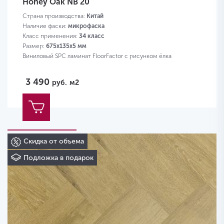
Honey Oak NB 20
Страна производства:
Китай
Наличие фаски:
микрофаска
Класс применения:
34 класс
Размер:
675х135х5 мм
Виниловый SPC ламинат FloorFactor с рисунком ёлка
3 490
руб.
м2
Скидка от объема
Подложка в подарок