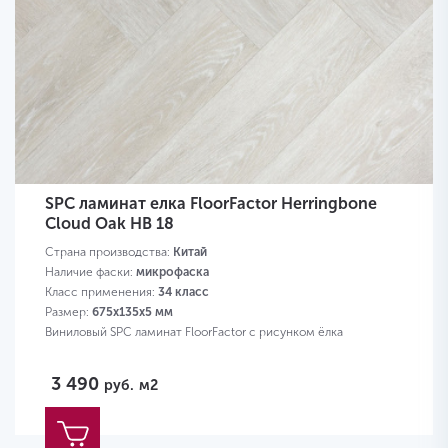
SPC ламинат елка FloorFactor Herringbone
Cloud Oak HB 18
Страна производства:
Китай
Наличие фаски:
микрофаска
Класс применения:
34 класс
Размер:
675х135х5 мм
Виниловый SPC ламинат FloorFactor с рисунком ёлка
3 490
руб.
м2