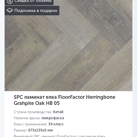
Скидка от объема
Подложка в подарок
SPC ламинат елка FloorFactor Herringbone
Grahpite Oak HB 05
Страна производства:
Китай
Наличие фаски:
микрофаска
Класс применения:
34 класс
Размер:
675х135х5 мм
Виниловый SPC ламинат FloorFactor с рисунком ёлка