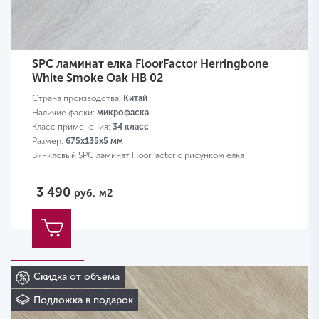
SPC ламинат елка FloorFactor Herringbone
White Smoke Oak HB 02
Страна производства:
Китай
Наличие фаски:
микрофаска
Класс применения:
34 класс
Размер:
675х135х5 мм
Виниловый SPC ламинат FloorFactor с рисунком ёлка
3 490
руб.
м2
Скидка от объема
Подложка в подарок