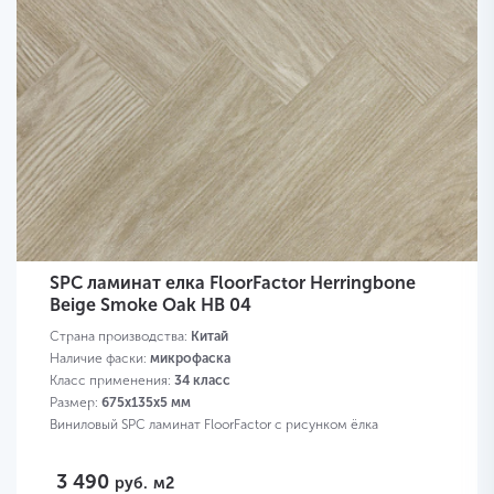
SPC ламинат елка FloorFactor Herringbone
Beige Smoke Oak HB 04
Страна производства:
Китай
Наличие фаски:
микрофаска
Класс применения:
34 класс
Размер:
675х135х5 мм
Виниловый SPC ламинат FloorFactor с рисунком ёлка
3 490
руб.
м2