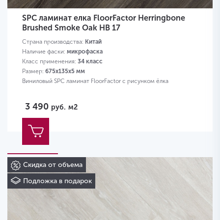
SPC ламинат елка FloorFactor Herringbone
Brushed Smoke Oak HB 17
Страна производства:
Китай
Наличие фаски:
микрофаска
Класс применения:
34 класс
Размер:
675х135х5 мм
Виниловый SPC ламинат FloorFactor с рисунком ёлка
3 490
руб.
м2
Скидка от объема
Подложка в подарок