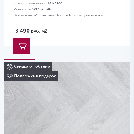
Класс применения:
34 класс
Размер:
675х135х5 мм
Виниловый SPC ламинат FloorFactor с рисунком ёлка
3 490
руб.
м2
Скидка от объема
Подложка в подарок