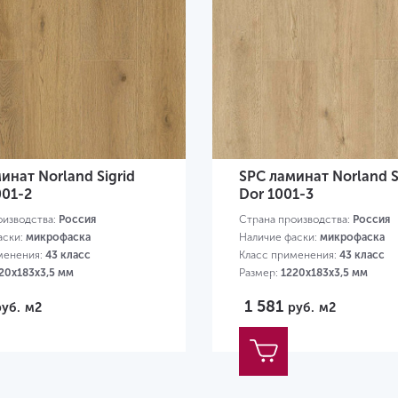
инат Norland Sigrid
SPC ламинат Norland S
001-2
Dor 1001-3
оизводства:
Россия
Страна производства:
Россия
аски:
микрофаска
Наличие фаски:
микрофаска
менения:
43 класс
Класс применения:
43 класс
20х183х3,5 мм
Размер:
1220х183х3,5 мм
1 581
руб.
м2
руб.
м2