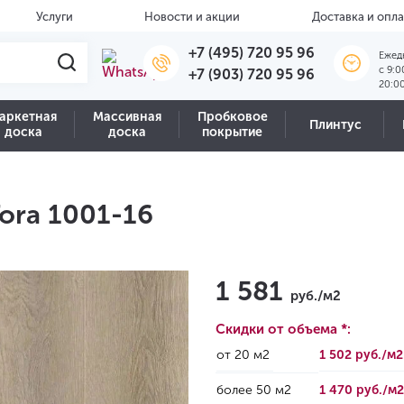
Услуги
Новости и акции
Доставка и опла
+7 (495) 720 95 96
Ежед
c 9:0
+7 (903) 720 95 96
20:0
аркетная
Массивная
Пробковое
Плинтус
доска
доска
покрытие
Tora 1001-16
1 581
руб./м2
Скидки от объема *:
от 20 м2
1 502 руб./м
более 50 м2
1 470 руб./м