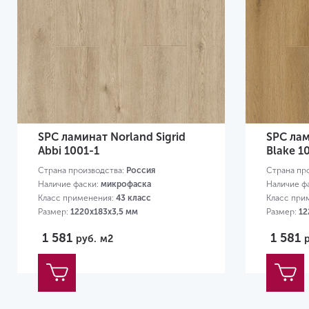
SPC ламинат Norland Sigrid
SPC лам
Abbi 1001-1
Blake 1
Страна производства:
Россия
Страна пр
Наличие фаски:
микрофаска
Наличие ф
Класс применения:
43 класс
Класс при
Размер:
1220х183х3,5 мм
Размер:
12
1 581
1 581
руб.
м2