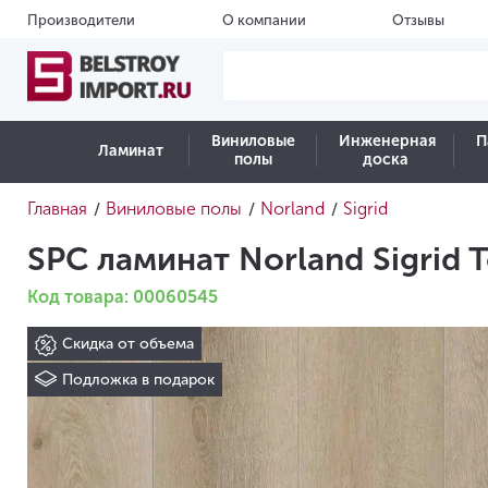
Производители
О компании
Отзывы
Виниловые
Инженерная
П
Ламинат
полы
доска
Главная
Виниловые полы
Norland
Sigrid
/
/
/
SPC ламинат Norland Sigrid 
Код товара: 00060545
Скидка от объема
Подложка в подарок