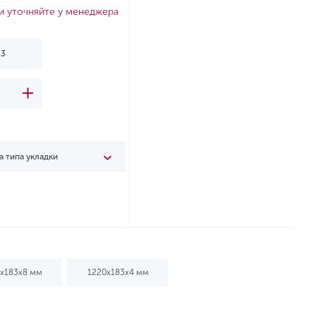
и уточняйте у менеджера
а типа укладки
х183х8 мм
1220х183х4 мм