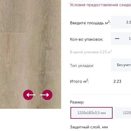
Условия предоставления скидк
2
Введите площадь м
:
Кол-во упаковок:
2
В одной упаковке 2.23 м
Без учет
Тип укладки:
2
Итого м
:
2.23
Размер
1220х183х3,5 мм
1220
Защитный слой, мм