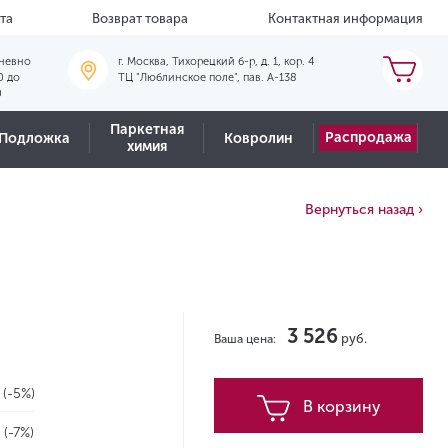
та
Возврат товара
Контактная информация
невно
г. Москва, Тихорецкий б-р, д. 1, кор. 4
0 до
ТЦ "Люблинское поле", пав. А-138
0
Паркетная
Распродажа
Подложка
Ковролин
химия
Вернуться назад ›
3 526
руб.
Ваша цена:
2
(-5%)
В корзину
2
(-7%)