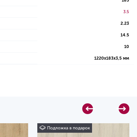
183
3.5
2.23
14.5
10
1220х183х3,5 мм
Подложка в подарок