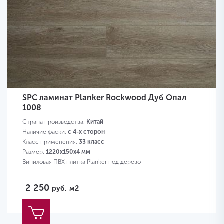
SPC ламинат Planker Rockwood Дуб Опал
1008
Страна производства:
Китай
Наличие фаски:
с 4-х сторон
Класс применения:
33 класс
Размер:
1220х150х4 мм
Виниловая ПВХ плитка Planker под дерево
2 250
руб.
м2