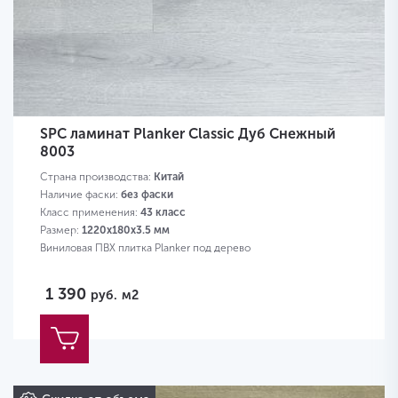
SPC ламинат Planker Classic Дуб Снежный
8003
Страна производства:
Китай
Наличие фаски:
без фаски
Класс применения:
43 класс
Размер:
1220х180х3.5 мм
Виниловая ПВХ плитка Planker под дерево
1 390
руб.
м2