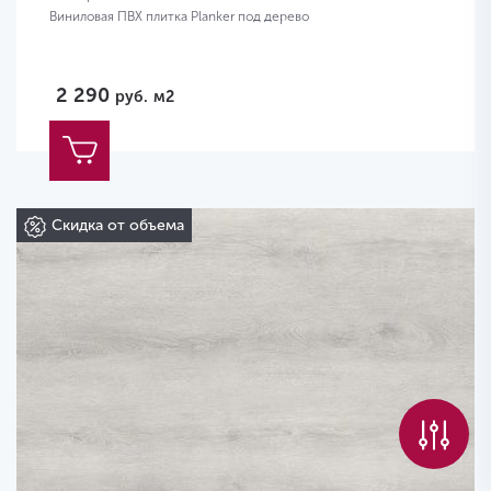
Виниловая ПВХ плитка Planker под дерево
2 290
руб.
м2
Скидка от объема