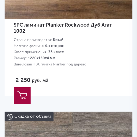
SPC ламинат Planker Rockwood Дуб Агат
1002
Страна производства:
Китай
Наличие фаски:
с 4-х сторон
Класс применения:
33 класс
Размер:
1220х150х4 мм
Виниловая ПВХ плитка Planker под дерево
2 250
руб.
м2
Скидка от объема