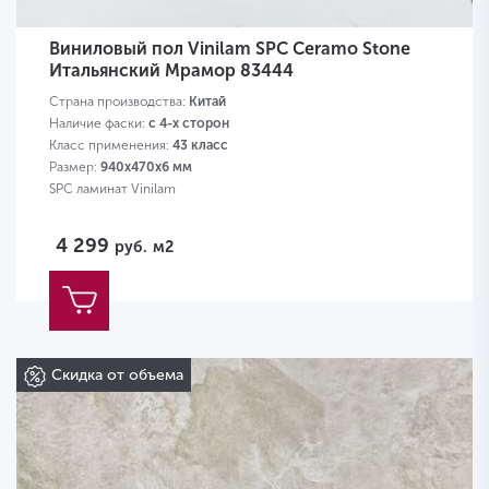
Виниловый пол Vinilam SPC Ceramo Stone
Итальянский Мрамор 83444
Страна производства:
Китай
Наличие фаски:
с 4-х сторон
Класс применения:
43 класс
Размер:
940х470х6 мм
SPC ламинат Vinilam
4 299
руб.
м2
Скидка от объема