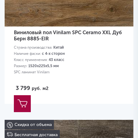
Виниловый пол Vinilam SPC Ceramo XXL Дуб
Берн 8885-EIR
Страна производства:
Китай
Наличие фаски:
с 4-х сторон
Класс применения:
43 класс
Размер:
1520х225х5,5 мм
SPC ламинат Vinilam
3 799
руб.
м2
Скидка от объема
Бесплатная доставка