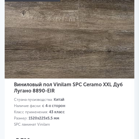
Виниловый пол Vinilam SPC Ceramo XXL Дуб
Лугано 8890-EIR
Страна производства:
Китай
Наличие фаски:
с 4-х сторон
Класс применения:
43 класс
Размер:
1520х225х5,5 мм
SPC ламинат Vinilam