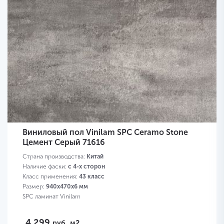
Виниловый пол Vinilam SPC Ceramo Stone
Цемент Серый 71616
Страна производства:
Китай
Наличие фаски:
с 4-х сторон
Класс применения:
43 класс
Размер:
940х470х6 мм
SPC ламинат Vinilam
4 299
руб.
м2