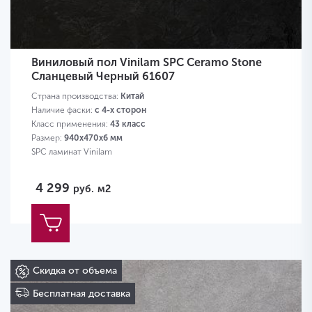
Виниловый пол Vinilam SPC Ceramo Stone
Сланцевый Черный 61607
Страна производства:
Китай
Наличие фаски:
с 4-х сторон
Класс применения:
43 класс
Размер:
940х470х6 мм
SPC ламинат Vinilam
4 299
руб.
м2
Скидка от объема
Бесплатная доставка