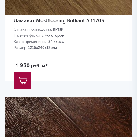
Ламинат Mostflooring Brilliant A 11703
Страна производства:
Китай
Наличие фаски:
с 4-х сторон
Класс применения:
34 класс
Размер:
1215х240х12 мм
1 930
руб.
м2