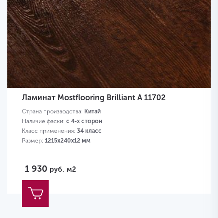
Ламинат Mostflooring Brilliant A 11702
Страна производства:
Китай
Наличие фаски:
с 4-х сторон
Класс применения:
34 класс
Размер:
1215х240х12 мм
1 930
руб.
м2