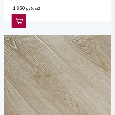
1 930
руб.
м2