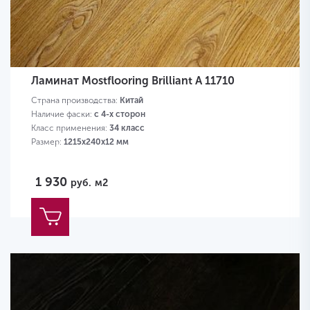
Ламинат Mostflooring Brilliant A 11710
Страна производства:
Китай
Наличие фаски:
с 4-х сторон
Класс применения:
34 класс
Размер:
1215х240х12 мм
1 930
руб.
м2