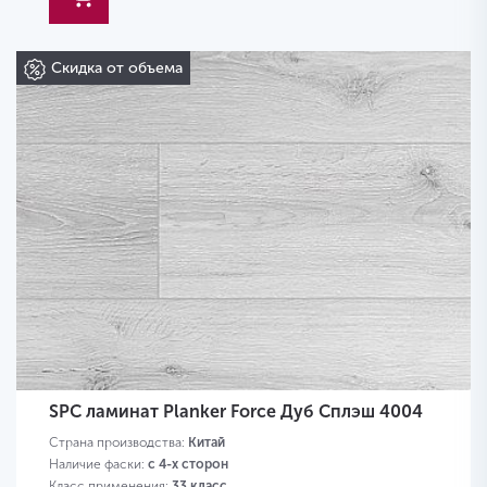
Скидка от объема
SPC ламинат Planker Force Дуб Сплэш 4004
Страна производства:
Китай
Наличие фаски:
с 4-х сторон
Класс применения:
33 класс