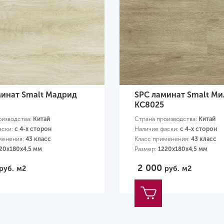
минат Smalt Мадрид
SPC ламинат Smalt Ми
KC8025
оизводства:
Китай
Страна производства:
Китай
аски:
с 4-х сторон
Наличие фаски:
с 4-х сторон
менения:
43 класс
Класс применения:
43 класс
20х180х4,5 мм
Размер:
1220х180х4,5 мм
2 000
руб.
м2
руб.
м2