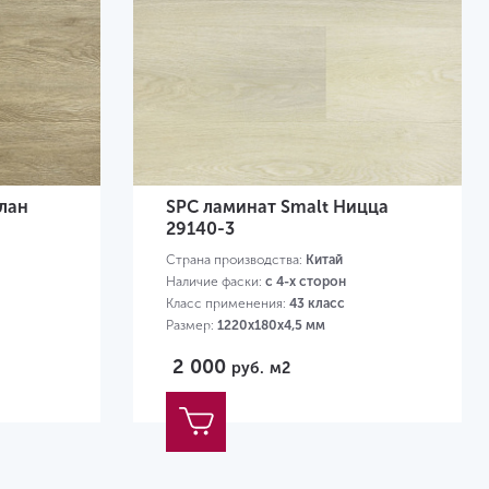
лан
SPC ламинат Smalt Ницца
29140-3
Страна производства:
Китай
Наличие фаски:
с 4-х сторон
Класс применения:
43 класс
Размер:
1220х180х4,5 мм
2 000
руб.
м2