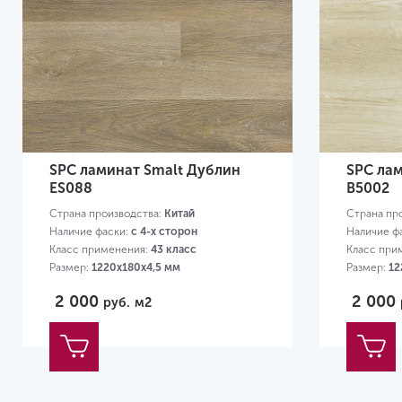
SPC ламинат Smalt Дублин
SPC ла
ES088
B5002
Страна производства:
Китай
Страна пр
Наличие фаски:
с 4-х сторон
Наличие ф
Класс применения:
43 класс
Класс при
Размер:
1220х180х4,5 мм
Размер:
12
2 000
2 000
руб.
м2