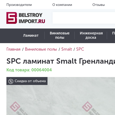
Производители
О компании
Отзывы
Виниловые
Инженерная
П
Ламинат
полы
доска
Главная
Виниловые полы
Smalt
SPC
/
/
/
SPC ламинат Smalt Гренланд
Код товара: 00064004
Скидка от объема