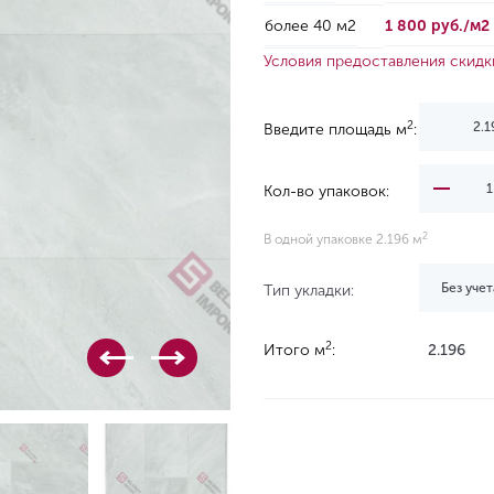
более 40 м2
1 800 руб./м2
Условия предоставления скидк
2
Введите площадь м
:
Кол-во упаковок:
2
В одной упаковке 2.196 м
Без учет
Тип укладки:
2
Итого м
:
2.196