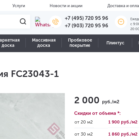
Услуги
Новости и акции
Доставка и опла
+7 (495) 720 95 96
Ежед
c 9:0
+7 (903) 720 95 96
20:0
аркетная
Массивная
Пробковое
Плинтус
доска
доска
покрытие
ия FC23043-1
2 000
руб./м2
Скидки от объема *:
от 20 м2
1 900 руб./м2
от 30 м2
1 860 руб./м2