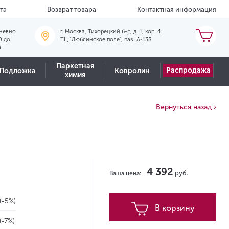
та
Возврат товара
Контактная информация
невно
г. Москва, Тихорецкий б-р, д. 1, кор. 4
0 до
ТЦ "Люблинское поле", пав. А-138
0
Паркетная
Распродажа
Подложка
Ковролин
химия
Вернуться назад ›
4 392
руб.
Ваша цена:
(-5%)
В корзину
(-7%)