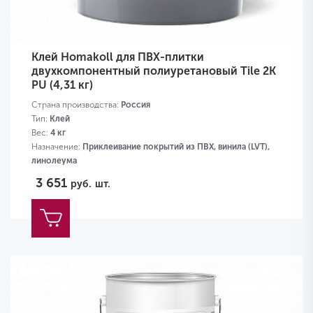
Клей Homakoll для ПВХ-плитки
двухкомпонентный полиуретановый Tile 2K
PU (4,31 кг)
Страна производства:
Россия
Тип:
Клей
Вес:
4 кг
Назначение:
Приклеивание покрытий из ПВХ, винила (LVT),
линолеума
Грунтовка на основе сополимер акрилат-стирола
3 651
руб.
шт.