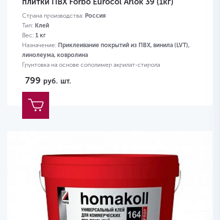
плитки ПВХ Forbo Eurocol Arlok 39 (1кг)
Страна производства:
Россия
Тип:
Клей
Вес:
1 кг
Назначение:
Приклеивание покрытий из ПВХ, винила (LVT),
линолеума, ковролина
Грунтовка на основе сополимер акрилат-стирола
799
руб.
шт.