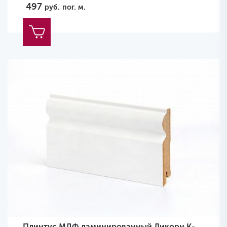
497
руб.
пог. м.
Плинтус МДФ ламинированный Ликорн K-