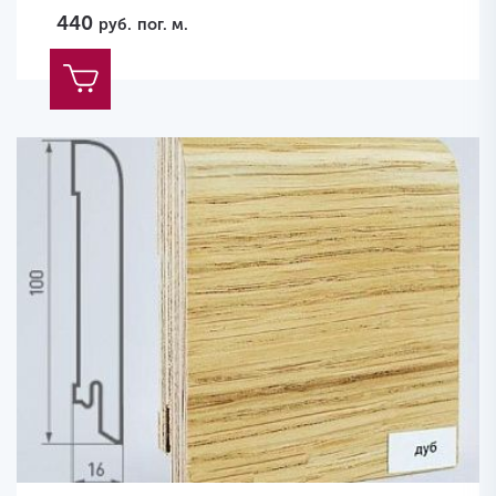
440
руб.
пог. м.