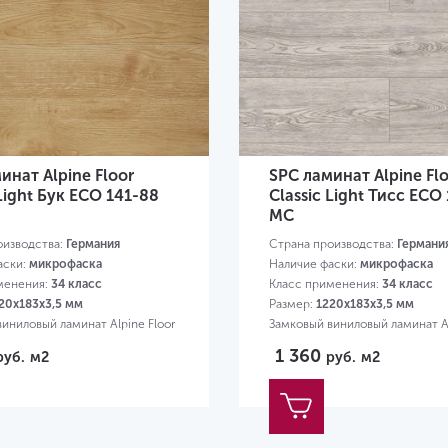
инат Alpine Floor
SPC ламинат Alpine Fl
 Light Бук ECO 141-88
Classic Light Тисс ECO
MC
оизводства:
Германия
Страна производства:
Германи
аски:
микрофаска
Наличие фаски:
микрофаска
менения:
34 класс
Класс применения:
34 класс
20х183х3,5 мм
Размер:
1220х183х3,5 мм
иниловый ламинат Alpine Floor
Замковый виниловый ламинат Al
1 360
руб.
м2
руб.
м2