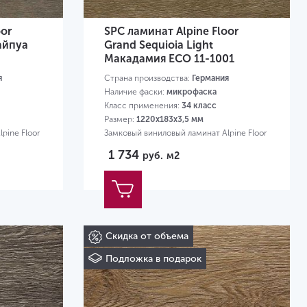
oor
SPC ламинат Alpine Floor
Вайпуа
Grand Sequioia Light
Макадамия ЕСО 11-1001
я
Страна производства:
Германия
Наличие фаски:
микрофаска
Класс применения:
34 класс
Размер:
1220х183х3,5 мм
pine Floor
Замковый виниловый ламинат Alpine Floor
1 734
руб.
м2
Скидка от объема
Подложка в подарок