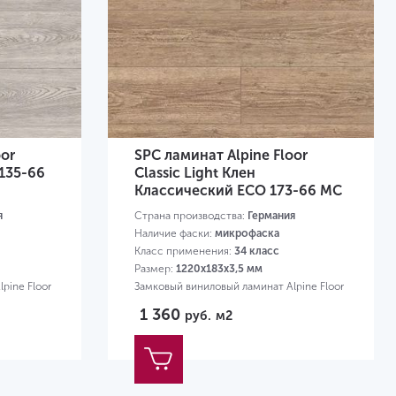
oor
SPC ламинат Alpine Floor
 135-66
Classic Light Клен
Классический ECO 173-66 MC
я
Страна производства:
Германия
Наличие фаски:
микрофаска
Класс применения:
34 класс
Размер:
1220х183х3,5 мм
pine Floor
Замковый виниловый ламинат Alpine Floor
1 360
руб.
м2