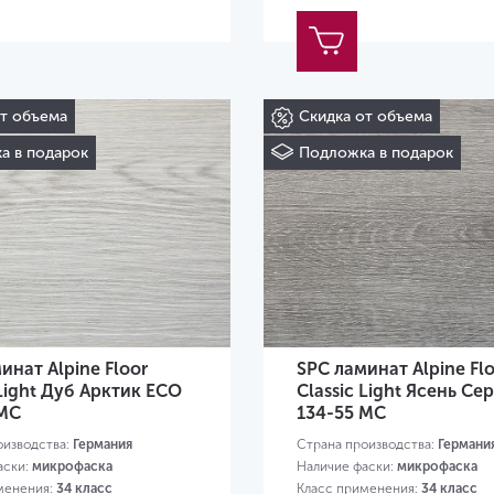
от объема
Скидка от объема
а в подарок
Подложка в подарок
инат Alpine Floor
SPC ламинат Alpine Fl
 Light Дуб Арктик ECO
Classic Light Ясень С
 MC
134-55 MC
оизводства:
Германия
Страна производства:
Германи
аски:
микрофаска
Наличие фаски:
микрофаска
менения:
34 класс
Класс применения:
34 класс