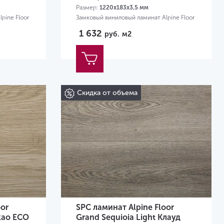
Размер:
1220х183х3,5 мм
pine Floor
Замковый виниловый ламинат Alpine Floor
1 632
руб.
м2
Скидка от объема
oor
SPC ламинат Alpine Floor
акао ECO
Grand Sequioia Light Клауд