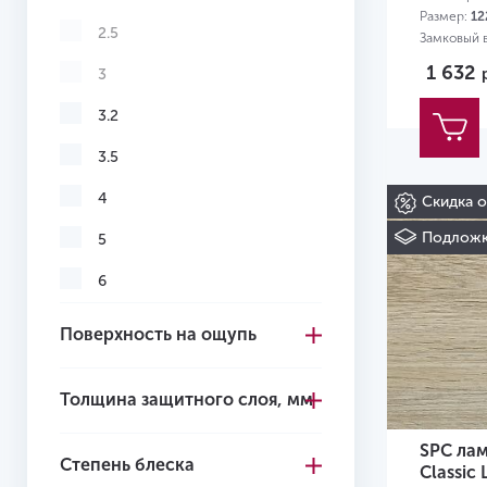
Размер:
12
2.5
Замковый в
1 632
3
3.2
3.5
4
Скидка 
Подложк
5
6
8
Поверхность на ощупь
12
Толщина защитного слоя, мм
SPC лам
Степень блеска
Classic