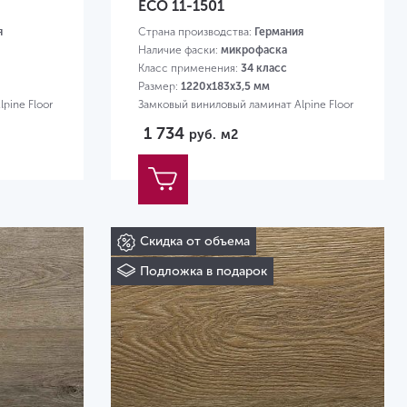
ЕСО 11-1501
я
Страна производства:
Германия
Наличие фаски:
микрофаска
Класс применения:
34 класс
Размер:
1220х183х3,5 мм
pine Floor
Замковый виниловый ламинат Alpine Floor
1 734
руб.
м2
Скидка от объема
Подложка в подарок