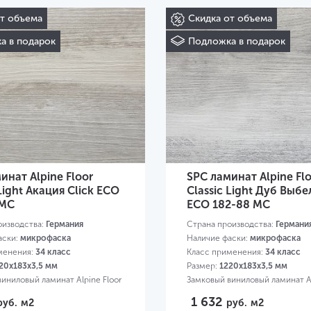
от объема
Скидка от объема
а в подарок
Подложка в подарок
инат Alpine Floor
SPC ламинат Alpine Fl
 Light Акация Click ECO
Classic Light Дуб Выб
 MC
ECO 182-88 MC
оизводства:
Германия
Страна производства:
Германи
аски:
микрофаска
Наличие фаски:
микрофаска
менения:
34 класс
Класс применения:
34 класс
20х183х3,5 мм
Размер:
1220х183х3,5 мм
иниловый ламинат Alpine Floor
Замковый виниловый ламинат Al
1 632
руб.
м2
руб.
м2