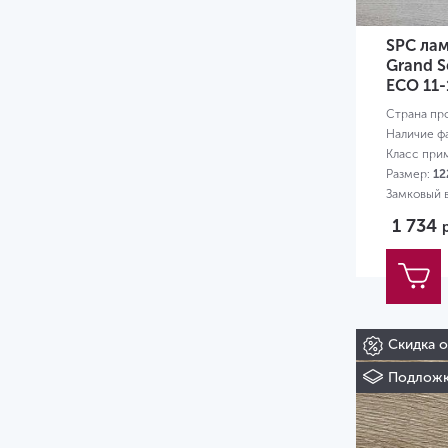
SPC лам
Grand S
ЕСО 11-
Страна пр
Наличие ф
Класс при
Размер:
12
Замковый в
1 734
Скидка 
Подложк