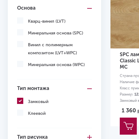
Основа
Кварц-винил (LVT)
Минеральная основа (SPC)
Винил с полимерным
композитом (LVT+WPC)
SPC лам
Classic
Минеральная основа (WPC)
MC
Страна пр
Наличие ф
Тип монтажа
Класс при
Размер:
12
Замковый в
Замковый
1 360
Клеевой
Тип рисунка