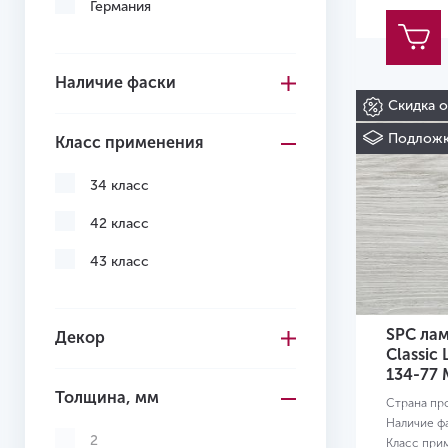
Германия
Серый
Темно-коричневый
Наличие фаски
Темно-серый
Скидка 
Подложк
Класс применения
Желтый
34 класс
42 класс
43 класс
SPC лам
Декор
Classic
134-77
Толщина, мм
Страна пр
Наличие ф
2
Класс при