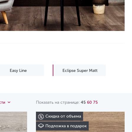
Easy Line
Eclipse Super Matt
Grand Sequoia Super
Grand Sequoia Village
Matt
Показать на странице:
45
60
75
сти
Nut
Parquet LVT
Скидка от объема
Real Wood
Sequoia LVT
Подложка в подарок
Ultra