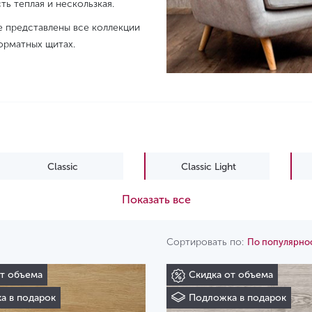
ь теплая и нескользкая.
 представлены все коллекции
орматных щитах.
Classic
Classic Light
Показать все
Grand Sequoia
Grand Sequoia LVT
Сортировать по:
По популярно
Light Parquet
Light Stone
от объема
Скидка от объема
Premium XL
ProNature
а в подарок
Подложка в подарок
Solo Plus
Stone Mineral Core