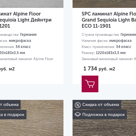
инат Alpine Floor
SPC ламинат Alpine Fl
equioia Light Дейнтри
Grand Sequioia Light 
1201
ЕСО 11-1901
оизводства:
Германия
Страна производства:
Германи
аски:
микрофаска
Наличие фаски:
микрофаска
менения:
34 класс
Класс применения:
34 класс
20х183х3,5 мм
Размер:
1220х183х3,5 мм
иниловый ламинат Alpine Floor
Замковый виниловый ламинат Al
1 734
руб.
м2
руб.
м2
от объема
Скидка от объема
а в подарок
Подложка в подарок