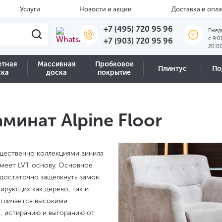
Услуги
Новости и акции
Доставка и опла
+7 (495) 720 95 96
Ежед
c 9:0
+7 (903) 720 95 96
20:0
етная
Массивная
Пробковое
Плинтус
По
ска
доска
покрытие
минат Alpine Floor
ущественно коллекциями винила
имеет LVT основу. Основное
достаточно защелкнуть замок.
ирующих как дерево, так и
 отличается высокими
, истиранию и выгоранию от