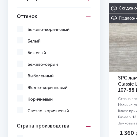
Скидка 
Оттенок
Подложк
Бежево-коричневый
Белый
Бежевый
Бежево-серый
Выбеленный
SPC лам
Classic
Желто-коричневый
107-88
Коричневый
Страна пр
Наличие ф
Светло-коричневый
Класс при
Размер:
12
Светло-серый
Замковый в
Страна производства
1 360
Серо-коричневый