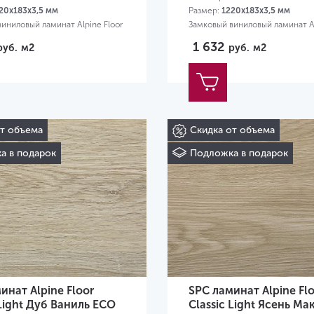
20х183х3,5 мм
Размер:
1220х183х3,5 мм
иниловый ламинат Alpine Floor
Замковый виниловый ламинат Al
1 632
руб.
м2
руб.
м2
от объема
Скидка от объема
а в подарок
Подложка в подарок
инат Alpine Floor
SPC ламинат Alpine Fl
 Light Дуб Ваниль ECO
Classic Light Ясень М