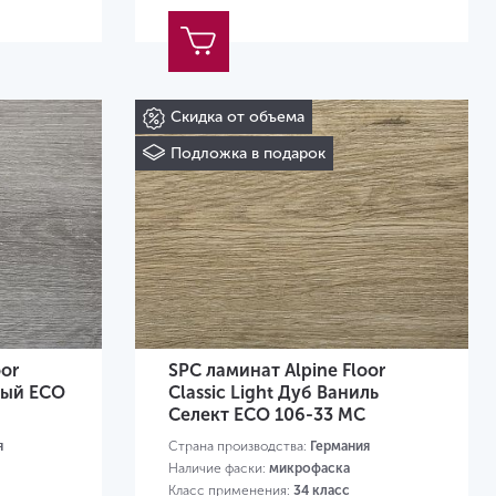
Скидка от объема
Подложка в подарок
oor
SPC ламинат Alpine Floor
ерый ECO
Classic Light Дуб Ваниль
Селект ECO 106-33 MC
я
Страна производства:
Германия
Наличие фаски:
микрофаска
Класс применения:
34 класс