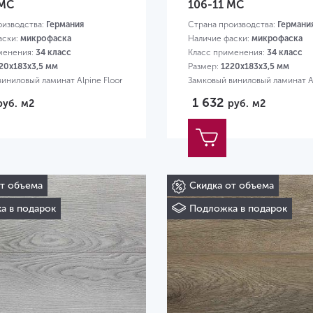
 MC
106-11 MC
оизводства:
Германия
Страна производства:
Германи
аски:
микрофаска
Наличие фаски:
микрофаска
менения:
34 класс
Класс применения:
34 класс
20х183х3,5 мм
Размер:
1220х183х3,5 мм
иниловый ламинат Alpine Floor
Замковый виниловый ламинат Al
1 632
руб.
м2
руб.
м2
от объема
Скидка от объема
а в подарок
Подложка в подарок