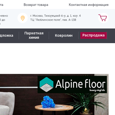
та
Возврат товара
Контактная информация
невно
г. Москва, Тихорецкий б-р, д. 1, кор. 4
0 до
ТЦ "Люблинское поле", пав. А-138
0
Паркетная
Распродажа
дложка
Ковролин
химия