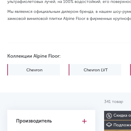
ультрафиолетовых лучей, на 100% водостойкий, его поверхност
Мы являемся официальным дилером бренда, в нашем шоу-руме
замковой виниловой плитки Alpine Floor в фирменных крупноф
Коллекции Alpine Floor:
Chevron
Chevron LVT
Grand Sequioia Superior
Grand Sequioia Light
ABA
341 товар
Intense
Liberty Loose Lay
Скидка 
Parquet Premium ABA
Premium 12
Производитель
Подложк
Sequoia SPC
Solo