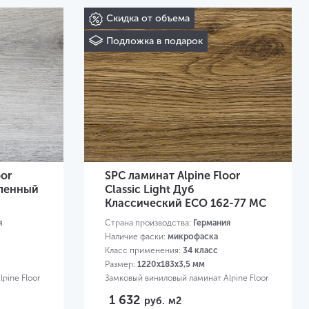
Скидка от объема
Подложка в подарок
oor
SPC ламинат Alpine Floor
еленный
Classic Light Дуб
Классический ECO 162-77 MC
я
Страна производства:
Германия
Наличие фаски:
микрофаска
Класс применения:
34 класс
Размер:
1220х183х3,5 мм
pine Floor
Замковый виниловый ламинат Alpine Floor
1 632
руб.
м2