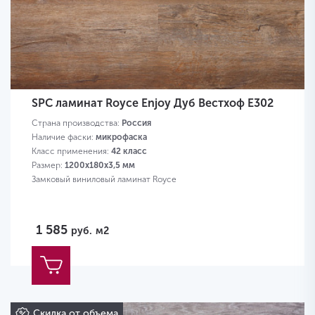
SPC ламинат Royce Enjoy Дуб Вестхоф Е302
Страна производства:
Россия
Наличие фаски:
микрофаска
Класс применения:
42 класс
Размер:
1200х180х3,5 мм
Замковый виниловый ламинат Royce
1 585
руб.
м2
Скидка от объема