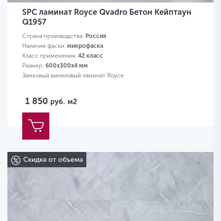
SPC ламинат Royce Qvadro Бетон Кейптаун
Q1957
Страна производства:
Россия
Наличие фаски:
микрофаска
Класс применения:
42 класс
Размер:
600х300х4 мм
Замковый виниловый ламинат Royce
1 850
руб.
м2
Скидка от объема