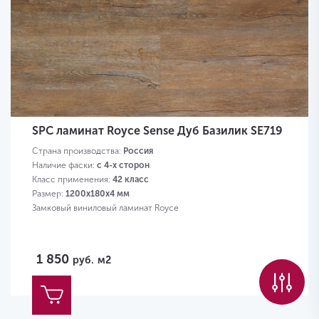
SPC ламинат Royce Sense Дуб Базилик SE719
Страна производства:
Россия
Наличие фаски:
с 4-х сторон
Класс применения:
42 класс
Размер:
1200х180х4 мм
Замковый виниловый ламинат Royce
1 850
руб.
м2