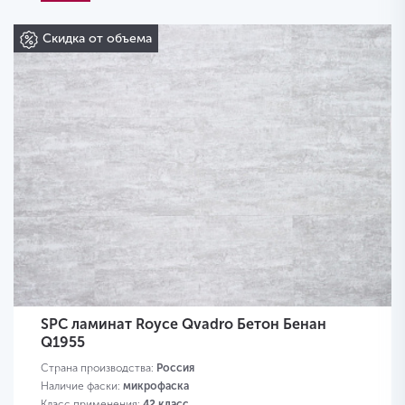
Скидка от объема
SPC ламинат Royce Qvadro Бетон Бенан
Q1955
Страна производства:
Россия
Наличие фаски:
микрофаска
Класс применения:
42 класс