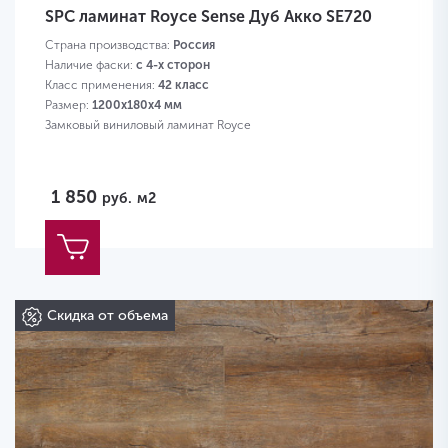
SPC ламинат Royce Sense Дуб Акко SE720
Страна производства:
Россия
Наличие фаски:
с 4-х сторон
Класс применения:
42 класс
Размер:
1200х180х4 мм
Замковый виниловый ламинат Royce
1 850
руб.
м2
Скидка от объема